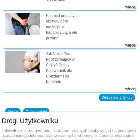
stosowania
więcej
Przerost prostaty —
objawy, które
mężczyźni
bagatelizują, a nie
powinni
więcej
Jak Nosić Pas
Podtrzymujący w
Ciąży? Prosty
Przewodnik dla
Codziennego
Komfortu
więcej
Wszystkie artykuły
Apteki
Domy opieki
Drogi Użytkowniku,
Dodaj placówkę do bazy
Telewolt sp. z o.o. jest administratorem danych osobowych i na podstawie
uzasadnionego interesu przetwarza na tej stronie pliki cookies niezbędne