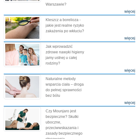
Warszawie?
więcej
Kleszcz a borelioza -
jakie jest realne ryzyko
zakażenia po wkłuciu?
więcej
Jak wprowadzić
zdrowe nawyki higieny
jamy ustnej u całej
rodziny?
więcej
Naturalne metody
wsparcia ciała – droga
do pełnej sprawności
bez bólu
więcej
Czy Mounjaro jest
bezpieczne? Skutki
uboczne,
przeciwwskazania i
zasady bezpiecznego