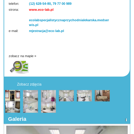
telefon:
(12) 628-54-80, 79 77 00 989
strona:
www.eco-lab.pl
ecolabspecjalistycznaprzychodnialekarska.medser
wis.pl
e-mail:
rejestracja@eco-lab.pl
zobacz na mapie »
Zobacz zdjęcia
Galeria