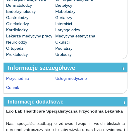
Dermatolodzy
Dietetycy
Endokrynolodzy
Flebolodzy
Gastrolodzy
Geriatrzy
Ginekolodzy
Interniści
Kardiolodzy
Laryngolodzy
Lekarze medycyny pracy
Medycyna estetyczna
Neurolodzy
Okuliści
Ortopedzi
Pediatrzy
Proktolodzy
Urolodzy
Informacje szczegółowe
Przychodnia
Usługi medyczne
Cennik
Informacje dodatkowe
Eco Lab Healthcare Specjalistyczna Przychodnia Lekarska
Nasi specjaliści zadbają o zdrowie Twoje i Twoich bliskich a
personel zatroszczy się o to, aby wizyta u nas była przyjemna i