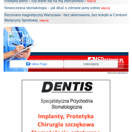
Plastyka piersi – czy warto się na nią zdecydować?
więcej
Nowoczesna stomatologia – jak dbać o zdrowie jamy ustnej
więcej
Rezonans magnetyczny Warszawa - bez skierowania, bez kolejki w Centrum
Medycyny Sportowej.
więcej
MEDserwis.pl - Ogólnopolski Portal Medyczny
1684 obserwujących
Follow Page
Udostępnij