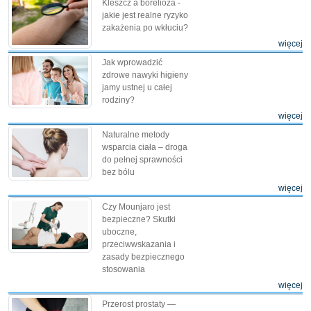
Kleszcz a borelioza -
jakie jest realne ryzyko
zakażenia po wkłuciu?
więcej
Jak wprowadzić
zdrowe nawyki higieny
jamy ustnej u całej
rodziny?
więcej
Naturalne metody
wsparcia ciała – droga
do pełnej sprawności
bez bólu
więcej
Czy Mounjaro jest
bezpieczne? Skutki
uboczne,
przeciwwskazania i
zasady bezpiecznego
stosowania
więcej
Przerost prostaty —