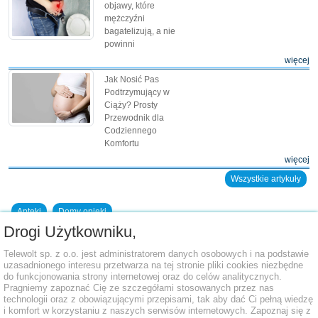
objawy, które
mężczyźni
bagatelizują, a nie
powinni
więcej
Jak Nosić Pas
Podtrzymujący w
Ciąży? Prosty
Przewodnik dla
Codziennego
Komfortu
więcej
Wszystkie artykuły
Apteki
Domy opieki
Drogi Użytkowniku,
Dodaj placówkę do bazy
Telewolt sp. z o.o. jest administratorem danych osobowych i na podstawie
uzasadnionego interesu przetwarza na tej stronie pliki cookies niezbędne
do funkcjonowania strony internetowej oraz do celów analitycznych.
Pragniemy zapoznać Cię ze szczegółami stosowanych przez nas
technologii oraz z obowiązującymi przepisami, tak aby dać Ci pełną wiedzę
i komfort w korzystaniu z naszych serwisów internetowych. Zapoznaj się z