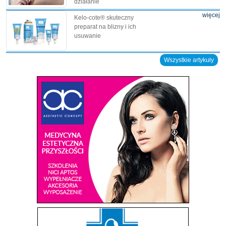
działanie
więcej
Kelo-cote® skuteczny
preparat na blizny i ich
usuwanie
Wszystkie artykuły