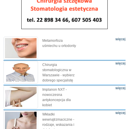
więcej
Metamorfoza
uśmiechu u ortodonty
więcej
Chirurgia
stomatologiczna w
Warszawie - wybierz
dobrego specjalistę
więcej
Implanon NXT -
nowoczesna
antykoncepcja dla
kobiet
więcej
Wkładki
wewnątrzmaciczne -
rodzaje, wskazania i