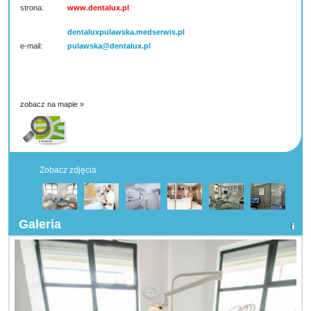
strona:
www.dentalux.pl
dentaluxpulawska.medserwis.pl
e-mail:
pulawska@dentalux.pl
zobacz na mapie »
Zobacz zdjęcia
Galeria