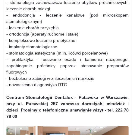
- stomatologia zachowawcza leczenie ubytków próchnicowych,
leczenie chorób miazgi
- endodoncja - leczenie kanałowe (pod mikroskopem
stomatologicznym)
- leczenie chorób przyzębia
- ortodoncja (aparaty ruchome i stałe)
- kompleksowe leczenie protetyczne
- implanty stomatologiczne
- stomatologia estetyczna (m.in. licówki porcelanowe)
- profilaktyka - usuwanie osadu i kamienia nazębnego,
zapobieganie próchnicy poprzez stosowanie preparatów
fluorowych
- bezbolesne zabiegi w znieczuleniu i narkozie
- nowoczesna diagnostyka RTG
Centrum Stomatologii Dentalux - Puławska w Warszawie,
przy ul. Puławskiej 257 zaprasza dorosłych, młodzież i
dzieci. Prosimy o telefoniczne umawianie wizyt - tel. 222 78
78 00