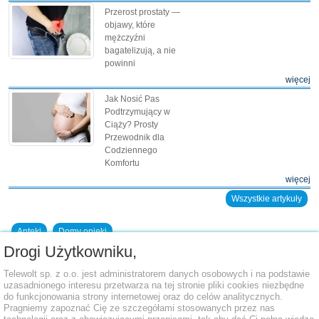
Przerost prostaty —
objawy, które
mężczyźni
bagatelizują, a nie
powinni
więcej
Jak Nosić Pas
Podtrzymujący w
Ciąży? Prosty
Przewodnik dla
Codziennego
Komfortu
więcej
Wszystkie artykuły
Apteki
Domy opieki
Drogi Użytkowniku,
Dodaj placówkę do bazy
Telewolt sp. z o.o. jest administratorem danych osobowych i na podstawie
uzasadnionego interesu przetwarza na tej stronie pliki cookies niezbędne
do funkcjonowania strony internetowej oraz do celów analitycznych.
Pragniemy zapoznać Cię ze szczegółami stosowanych przez nas