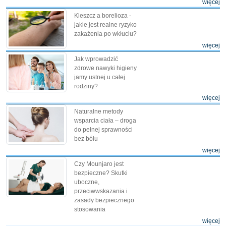
więcej
Kleszcz a borelioza -
jakie jest realne ryzyko
zakażenia po wkłuciu?
więcej
Jak wprowadzić
zdrowe nawyki higieny
jamy ustnej u całej
rodziny?
więcej
Naturalne metody
wsparcia ciała – droga
do pełnej sprawności
bez bólu
więcej
Czy Mounjaro jest
bezpieczne? Skutki
uboczne,
przeciwwskazania i
zasady bezpiecznego
stosowania
więcej