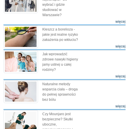
wybrać i gdzie
studiować w
Warszawie?
więcej
Kleszcz a borelioza -
jakie jest realne ryzyko
zakażenia po wkłuciu?
więcej
Jak wprowadzić
zdrowe nawyki higieny
jamy ustnej u całej
rodziny?
więcej
Naturalne metody
wsparcia ciała – droga
do pełnej sprawności
bez bólu
więcej
Czy Mounjaro jest
bezpieczne? Skutki
uboczne,