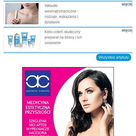
więcej
Wkładki
wewnątrzmaciczne -
rodzaje, wskazania i
działanie
więcej
Kelo-cote® skuteczny
preparat na blizny i ich
usuwanie
Wszystkie artykuły