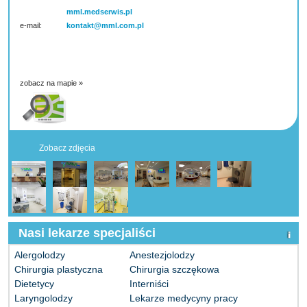
mml.medserwis.pl
e-mail:
kontakt@mml.com.pl
zobacz na mapie »
Zobacz zdjęcia
Nasi lekarze specjaliści
Alergolodzy
Anestezjolodzy
Chirurgia plastyczna
Chirurgia szczękowa
Dietetycy
Interniści
Laryngolodzy
Lekarze medycyny pracy