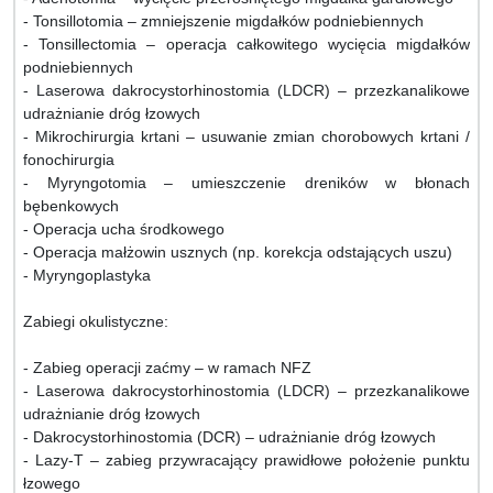
- Tonsillotomia – zmniejszenie migdałków podniebiennych
- Tonsillectomia – operacja całkowitego wycięcia migdałków
podniebiennych
- Laserowa dakrocystorhinostomia (LDCR) – przezkanalikowe
udrażnianie dróg łzowych
- Mikrochirurgia krtani – usuwanie zmian chorobowych krtani /
fonochirurgia
- Myryngotomia – umieszczenie dreników w błonach
bębenkowych
- Operacja ucha środkowego
- Operacja małżowin usznych (np. korekcja odstających uszu)
- Myryngoplastyka
Zabiegi okulistyczne:
- Zabieg operacji zaćmy – w ramach NFZ
- Laserowa dakrocystorhinostomia (LDCR) – przezkanalikowe
udrażnianie dróg łzowych
- Dakrocystorhinostomia (DCR) – udrażnianie dróg łzowych
- Lazy-T – zabieg przywracający prawidłowe położenie punktu
łzowego