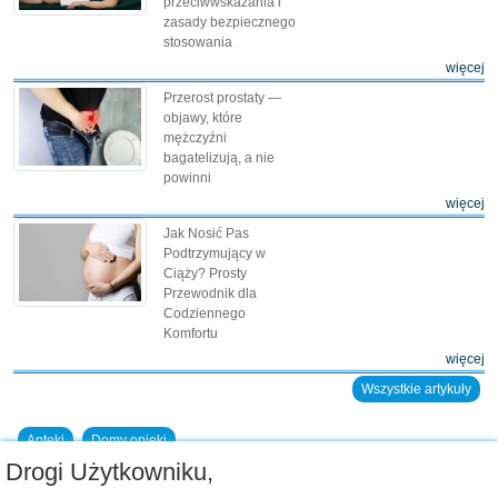
przeciwwskazania i
zasady bezpiecznego
stosowania
więcej
Przerost prostaty —
objawy, które
mężczyźni
bagatelizują, a nie
powinni
więcej
Jak Nosić Pas
Podtrzymujący w
Ciąży? Prosty
Przewodnik dla
Codziennego
Komfortu
więcej
Wszystkie artykuły
Apteki
Domy opieki
Drogi Użytkowniku,
Dodaj placówkę do bazy