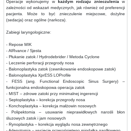
Operacje wykonujemy w
każdym rodzaju znieczulenia
w
zależności od wskazań medycznych, jak również od preferencji
pacjenta. Może to być znieczulenie miejscowe, dożylne
(sedacja) oraz ogólne (narkoza).
Zabiegi laryngologiczne:
- Repose MIK
- AIRvance / Sjesta
- Płukanie zatok / Hydrodebrider / Metoda Cyclone
- Leczenie perforacji przegrody nosa
- Balonoplastyka zatok (cewnikowanie endoskopowe zatok)
- Balonoplastyka XprESS LOProfile
- FESS (ang. Functional Endoscopic Sinus Surgery) –
funkcjonalna endoskopowa operacja zatok
- MIST – zdrowe zatoki przy minimalnej ingerencji
- Septoplastyka – korekcja przegrody nosa
- Konchoplastyka – korekcja małżowin nosowych
- Polipektomia – usuwanie nieprawidłowych narośli błon
śluzowych zatok i jam nosowych
- Rynoplastyka – korekcja wyglądu nosa zewnętrznego
- Adenotomia – wycięcie przerośniętego migdałka gardłowego