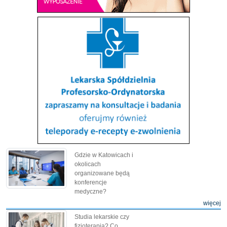
Gdzie w Katowicach i
okolicach
organizowane będą
konferencje
medyczne?
więcej
Studia lekarskie czy
fizjoterapia? Co