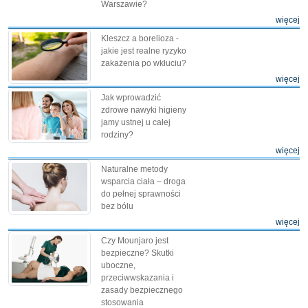
Warszawie?
więcej
Kleszcz a borelioza -
jakie jest realne ryzyko
zakażenia po wkłuciu?
więcej
Jak wprowadzić
zdrowe nawyki higieny
jamy ustnej u całej
rodziny?
więcej
Naturalne metody
wsparcia ciała – droga
do pełnej sprawności
bez bólu
więcej
Czy Mounjaro jest
bezpieczne? Skutki
uboczne,
przeciwwskazania i
zasady bezpiecznego
stosowania