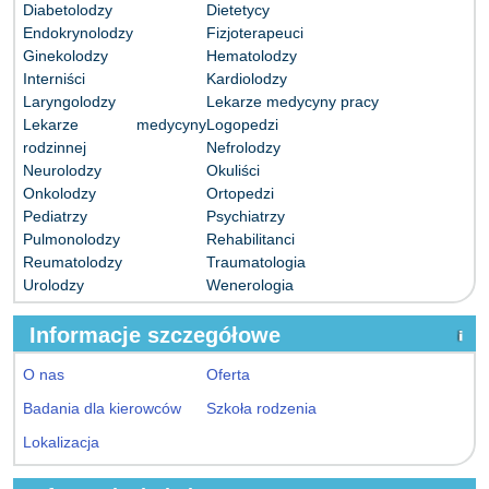
Diabetolodzy
Dietetycy
Endokrynolodzy
Fizjoterapeuci
Ginekolodzy
Hematolodzy
Interniści
Kardiolodzy
Laryngolodzy
Lekarze medycyny pracy
Lekarze medycyny
Logopedzi
rodzinnej
Nefrolodzy
Neurolodzy
Okuliści
Onkolodzy
Ortopedzi
Pediatrzy
Psychiatrzy
Pulmonolodzy
Rehabilitanci
Reumatolodzy
Traumatologia
Urolodzy
Wenerologia
Informacje szczegółowe
O nas
Oferta
Badania dla kierowców
Szkoła rodzenia
Lokalizacja