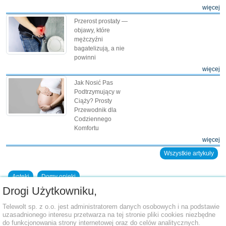
więcej
Przerost prostaty —
objawy, które
mężczyźni
bagatelizują, a nie
powinni
więcej
Jak Nosić Pas
Podtrzymujący w
Ciąży? Prosty
Przewodnik dla
Codziennego
Komfortu
więcej
Wszystkie artykuły
Apteki
Domy opieki
Drogi Użytkowniku,
Dodaj placówkę do bazy
Telewolt sp. z o.o. jest administratorem danych osobowych i na podstawie
uzasadnionego interesu przetwarza na tej stronie pliki cookies niezbędne
do funkcjonowania strony internetowej oraz do celów analitycznych.