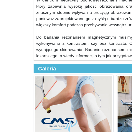
W Centrum Medycyny Sportowej rezonans magnety
który zapewnia wysoką jakość obrazowania ora
znacznym stopniu wpływa na precyzję obrazowania
ponieważ zaprojektowano go z myślą o bardzo zró
większy komfort podczas przebywania wewnątrz ur
Do badania rezonansem magnetycznym musimy s
wykonywane z kontrastem, czy bez kontrastu. O
wydającego skierowanie. Badanie rezonansem ma
lekarskiego, a wtedy informacji o tym jak przygot
Galeria