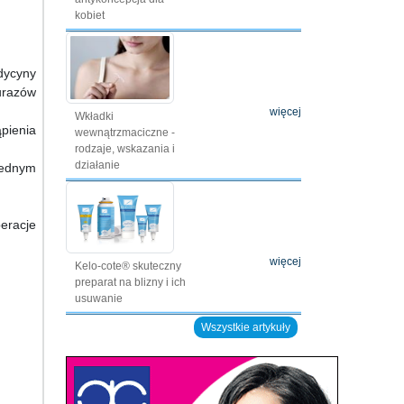
kobiet
dycyny
urazów
więcej
Wkładki
pienia
wewnątrzmaciczne -
rodzaje, wskazania i
działanie
jednym
eracje
więcej
Kelo-cote® skuteczny
preparat na blizny i ich
usuwanie
Wszystkie artykuły