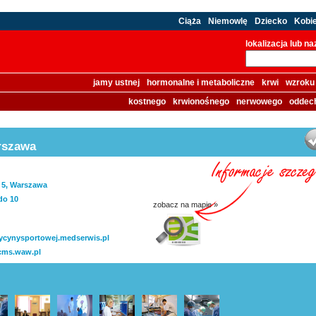
Ciąża
Niemowlę
Dziecko
Kobi
lokalizacja lub n
jamy ustnej
hormonalne i metaboliczne
krwi
wzroku
kostnego
krwionośnego
nerwowego
oddec
rszawa
 5, Warszawa
do 10
zobacz na mapie »
cynysportowej.medserwis.pl
@cms.waw.pl