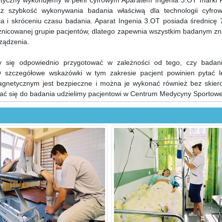
czny wykonujemy w pełni cyfrowym Aparatem Ingenia 3.OT marki Ph
z szybkość wykonywania badania właściwą dla technologii cyfrow
 i skróceniu czasu badania. Aparat Ingenia 3.OT posiada średnicę 
żnicowanej grupie pacjentów, dlatego zapewnia wszystkim badanym zn
ządzenia.
ię odpowiednio przygotować w zależności od tego, czy badani
 szczegółowe wskazówki w tym zakresie pacjent powinien pytać l
gnetycznym jest bezpieczne i można je wykonać również bez skier
ować się do badania udzielimy pacjentowi w Centrum Medycyny Sportowe