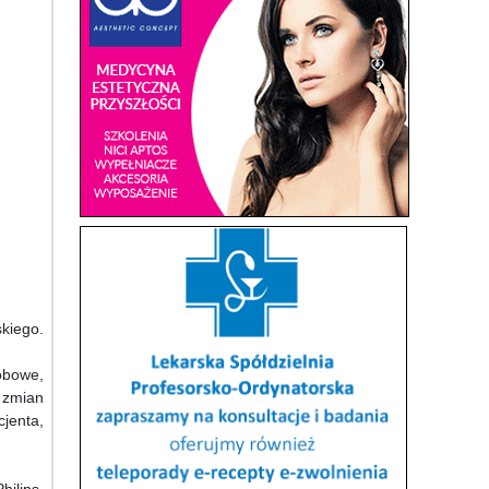
kiego.
obowe,
 zmian
jenta,