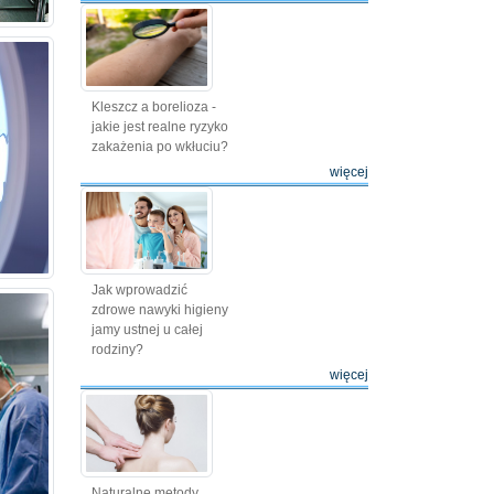
Kleszcz a borelioza -
jakie jest realne ryzyko
zakażenia po wkłuciu?
więcej
Jak wprowadzić
zdrowe nawyki higieny
jamy ustnej u całej
rodziny?
więcej
Naturalne metody