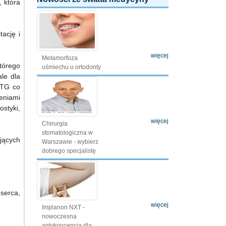
, która
ację i
więcej
Metamorfoza
tórego
uśmiechu u ortodonty
le dla
RTG co
eniami
styki,
więcej
Chirurgia
stomatologiczna w
jących
Warszawie - wybierz
dobrego specjalistę
serca,
więcej
Implanon NXT -
nowoczesna
antykoncepcja dla