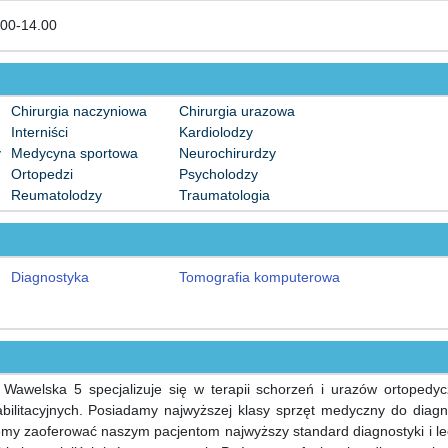
.00-14.00
Chirurgia naczyniowa
Chirurgia urazowa
Interniści
Kardiolodzy
y
Medycyna sportowa
Neurochirurdzy
Ortopedzi
Psycholodzy
Reumatolodzy
Traumatologia
Diagnostyka
Tomografia komputerowa
 Wawelska 5 specjalizuje się w terapii schorzeń i urazów ortopedyc
abilitacyjnych. Posiadamy najwyższej klasy sprzęt medyczny do diagn
żemy zaoferować naszym pacjentom najwyższy standard diagnostyki i l