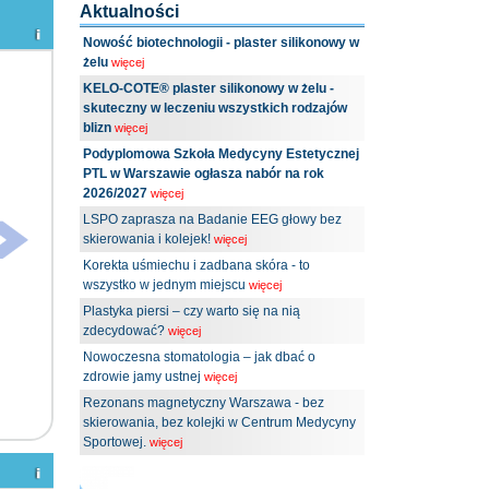
Aktualności
Nowość biotechnologii - plaster silikonowy w
żelu
więcej
KELO-COTE® plaster silikonowy w żelu -
skuteczny w leczeniu wszystkich rodzajów
blizn
więcej
Podyplomowa Szkoła Medycyny Estetycznej
PTL w Warszawie ogłasza nabór na rok
2026/2027
więcej
LSPO zaprasza na Badanie EEG głowy bez
skierowania i kolejek!
więcej
Korekta uśmiechu i zadbana skóra - to
wszystko w jednym miejscu
więcej
Plastyka piersi – czy warto się na nią
zdecydować?
więcej
Nowoczesna stomatologia – jak dbać o
zdrowie jamy ustnej
więcej
Rezonans magnetyczny Warszawa - bez
skierowania, bez kolejki w Centrum Medycyny
Sportowej.
więcej