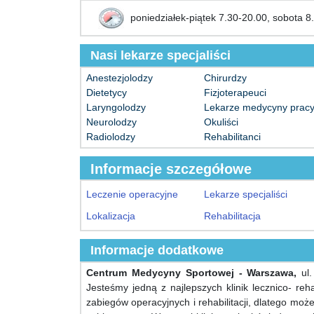
poniedziałek-piątek 7.30-20.00, sobota 8
Nasi lekarze specjaliści
Anestezjolodzy
Chirurdzy
Dietetycy
Fizjoterapeuci
Laryngolodzy
Lekarze medycyny prac
Neurolodzy
Okuliści
Radiolodzy
Rehabilitanci
Informacje szczegółowe
Leczenie operacyjne
Lekarze specjaliści
Lokalizacja
Rehabilitacja
Informacje dodatkowe
Centrum Medycyny Sportowej - Warszawa,
ul.
Jesteśmy jedną z najlepszych klinik lecznico- reh
zabiegów operacyjnych i rehabilitacji, dlatego mo