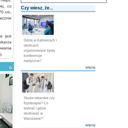
ilips,
ej, co
Czy wiesz, że...
70 cm,
acznie
e jest
Gdzie w Katowicach i
ekarza
okolicach
owania
organizowane będą
j.
konferencje
medyczne?
więcej
Studia lekarskie czy
fizjoterapia? Co
wybrać i gdzie
studiować w
Warszawie?
więcej