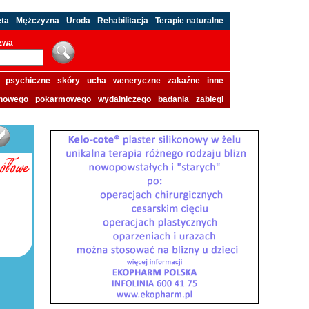
eta
Mężczyzna
Uroda
Rehabilitacja
Terapie naturalne
azwa
psychiczne
skóry
ucha
weneryczne
zakaźne
inne
howego
pokarmowego
wydalniczego
badania
zabiegi