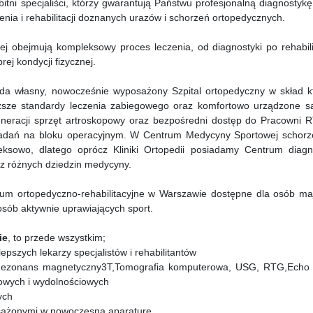
itni specjaliści, którzy gwarantują Państwu profesjonalną diagnostykę
nia i rehabilitacji doznanych urazów i schorzeń ortopedycznych.
obejmują kompleksowy proces leczenia, od diagnostyki po rehabilit
ej kondycji fizycznej.
a własny, nowocześnie wyposażony Szpital ortopedyczny w skład k
ższe standardy leczenia zabiegowego oraz komfortowo urządzone sa
eneracji sprzęt artroskopowy oraz bezpośredni dostęp do Pracowni 
badań na bloku operacyjnym. W Centrum Medycyny Sportowej schorz
ksowo, dlatego oprócz Kliniki Ortopedii posiadamy Centrum diagno
e z różnych dziedzin medycyny.
um ortopedyczno-rehabilitacyjne w Warszawie dostępne dla osób ma
sób aktywnie uprawiających sport.
ie
, to przede wszystkim;
pszych lekarzy specjalistów i rehabilitantów
; Rezonans magnetyczny3T,Tomografia komputerowa, USG, RTG,Echo 
kowych i wydolnościowych
ych
posażonymi w nowoczesną aparaturę