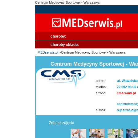
Centrum Medycyny Sportowej - Warszawa
choroby:
choroby układu:
MEDserwis.pl
>Centrum Medycyny Sportowej - Warszawa
Centrum Medycyny Sportowej - Wa
adres:
ul. Wawelska
telefon:
22 592 93 05 
strona:
cms.waw.pl
centrummedy
e-mail:
rejestracja
Zobacz zdjęcia