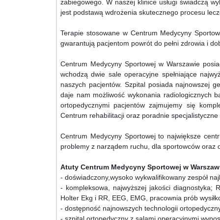
zabiegowego. W naszej klinice usługi świadczą wyb
jest podstawą wdrożenia skutecznego procesu lecze
Terapie stosowane w Centrum Medycyny Sportowej 
gwarantują pacjentom powrót do pełni zdrowia i dobr
Centrum Medycyny Sportowej w Warszawie posiad
wchodzą dwie sale operacyjne spełniające najwy
naszych pacjentów. Szpital posiada najnowszej g
daje nam możliwość wykonania radiologicznych 
ortopedycznymi pacjentów zajmujemy się komple
Centrum rehabilitacji oraz poradnie specjalistyczn
Centrum Medycyny Sportowej to największe centr
problemy z narządem ruchu, dla sportowców oraz o
Atuty Centrum Medycyny Sportowej w Warszaw
- doświadczony,wysoko wykwalifikowany zespół najle
- kompleksowa, najwyższej jakości diagnostyka
Holter Ekg i RR, EEG, EMG, pracownia prób wysił
- dostępność najnowszych technologii ortopedyczn
- szpital ortopedyczny z salami operacyjnymi wy