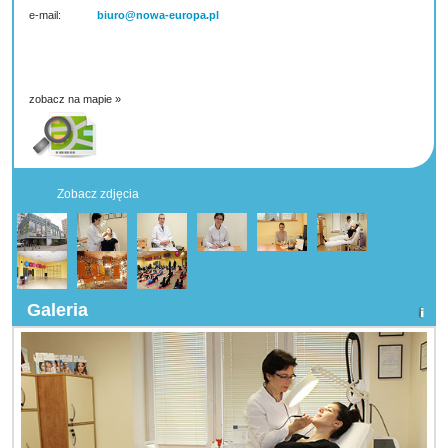
e-mail:
biuro@nowa-europa.pl
zobacz na mapie »
Zobacz zdjęcia
Galeria