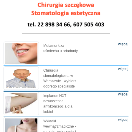
więcej
Metamorfoza
uśmiechu u ortodonty
więcej
Chirurgia
stomatologiczna w
Warszawie - wybierz
dobrego specjalistę
więcej
Implanon NXT -
nowoczesna
antykoncepcja dla
kobiet
więcej
Wkładki
wewnątrzmaciczne -
rodzaje, wskazania i