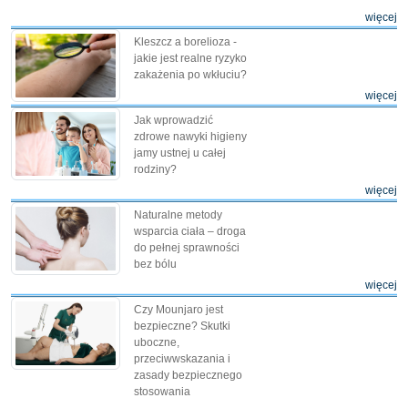
więcej
Kleszcz a borelioza -
jakie jest realne ryzyko
zakażenia po wkłuciu?
więcej
Jak wprowadzić
zdrowe nawyki higieny
jamy ustnej u całej
rodziny?
więcej
Naturalne metody
wsparcia ciała – droga
do pełnej sprawności
bez bólu
więcej
Czy Mounjaro jest
bezpieczne? Skutki
uboczne,
przeciwwskazania i
zasady bezpiecznego
stosowania