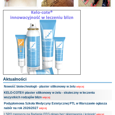
Aktualności
Nowość biotechnologii - plaster silikonowy w żelu
więcej
KELO-COTE® plaster silikonowy w żelu - skuteczny w leczeniu
wszystkich rodzajów blizn
więcej
Podyplomowa Szkoła Medycyny Estetycznej PTL w Warszawie ogłasza
nabór na rok 2026/2027
więcej
LSPO zaprasza na Badanie EEG głowy bez skierowania i kolejek!
więcej