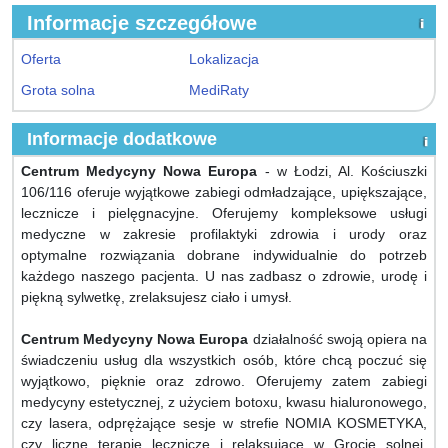
Informacje szczegółowe
Oferta
Lokalizacja
Grota solna
MediRaty
Informacje dodatkowe
Centrum Medycyny Nowa Europa
- w Łodzi, Al. Kościuszki
106/116 oferuje wyjątkowe zabiegi odmładzające, upiększające,
lecznicze i pielęgnacyjne. Oferujemy kompleksowe usługi
medyczne w zakresie profilaktyki zdrowia i urody oraz
optymalne rozwiązania dobrane indywidualnie do potrzeb
każdego naszego pacjenta. U nas zadbasz o zdrowie, urodę i
piękną sylwetkę, zrelaksujesz ciało i umysł.
Centrum Medycyny Nowa Europa
działalność swoją opiera na
świadczeniu usług dla wszystkich osób, które chcą poczuć się
wyjątkowo, pięknie oraz zdrowo. Oferujemy zatem zabiegi
medycyny estetycznej, z użyciem botoxu, kwasu hialuronowego,
czy lasera, odprężające sesje w strefie NOMIA KOSMETYKA,
czy liczne terapie lecznicze i relaksujące w Grocie solnej.