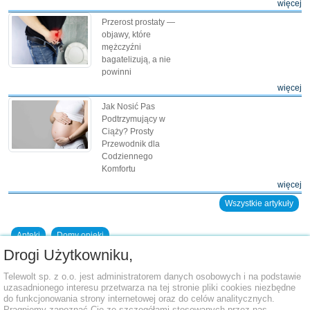
więcej
Przerost prostaty —
objawy, które
mężczyźni
bagatelizują, a nie
powinni
więcej
Jak Nosić Pas
Podtrzymujący w
Ciąży? Prosty
Przewodnik dla
Codziennego
Komfortu
więcej
Wszystkie artykuły
Apteki
Domy opieki
Drogi Użytkowniku,
Dodaj placówkę do bazy
Telewolt sp. z o.o. jest administratorem danych osobowych i na podstawie
uzasadnionego interesu przetwarza na tej stronie pliki cookies niezbędne
do funkcjonowania strony internetowej oraz do celów analitycznych.
Pragniemy zapoznać Cię ze szczegółami stosowanych przez nas