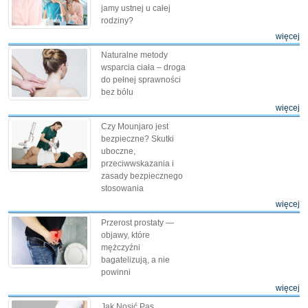
jamy ustnej u całej
rodziny?
więcej
Naturalne metody
wsparcia ciała – droga
do pełnej sprawności
bez bólu
więcej
Czy Mounjaro jest
bezpieczne? Skutki
uboczne,
przeciwwskazania i
zasady bezpiecznego
stosowania
więcej
Przerost prostaty —
objawy, które
mężczyźni
bagatelizują, a nie
powinni
więcej
Jak Nosić Pas