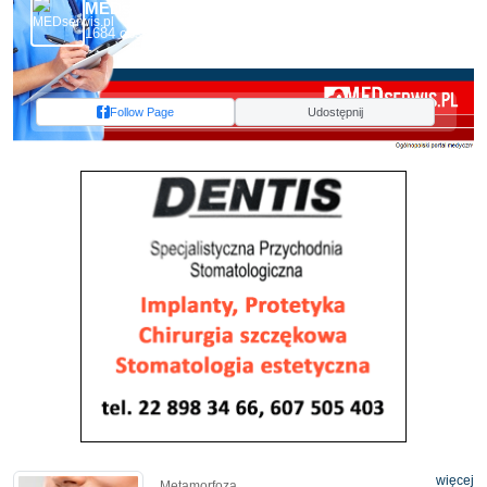
MEDserwis.pl - Ogólnopolski Portal Medyczny
1684 obserwujących
Follow Page
Udostępnij
więcej
Metamorfoza