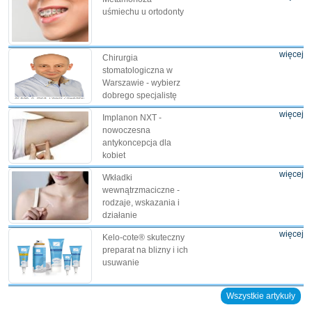
uśmiechu u ortodonty
więcej
Chirurgia
stomatologiczna w
Warszawie - wybierz
dobrego specjalistę
więcej
Implanon NXT -
nowoczesna
antykoncepcja dla
kobiet
więcej
Wkładki
wewnątrzmaciczne -
rodzaje, wskazania i
działanie
więcej
Kelo-cote® skuteczny
preparat na blizny i ich
usuwanie
Wszystkie artykuły