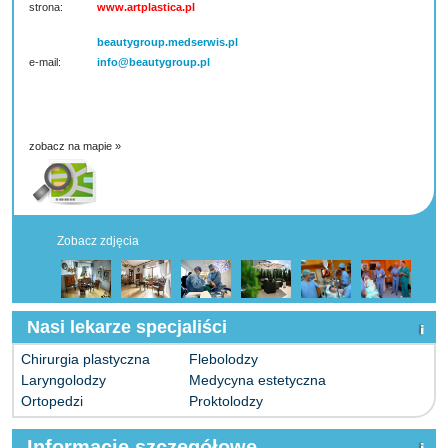
strona:
www.artplastica.pl
beautygroup.medserwis.pl
e-mail:
info@beautygroup.pl
zobacz na mapie »
Zobacz zdjęcia
Nasi lekarze specjaliści
Chirurgia plastyczna
Flebolodzy
Laryngolodzy
Medycyna estetyczna
Ortopedzi
Proktolodzy
Informacje szczegółowe