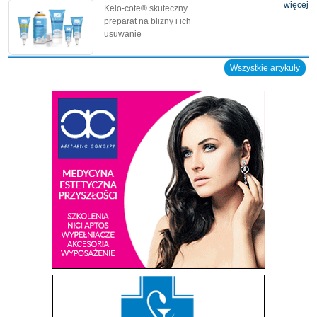
więcej
Kelo-cote® skuteczny
preparat na blizny i ich
usuwanie
Wszystkie artykuły