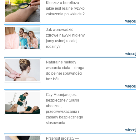
Kleszcz a borelioza -
jakie jest realne ryzyko
zakażenia po wkłuciu?
więcej
Jak wprowadzić
zdrowe nawyki higieny
jamy ustnej u całej
rodziny?
więcej
Naturalne metody
wsparcia ciała – droga
do pełnej sprawności
bez bólu
więcej
Czy Mounjaro jest
bezpieczne? Skutki
uboczne,
przeciwwskazania i
zasady bezpiecznego
stosowania
więcej
Przerost prostaty —