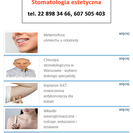
więcej
Metamorfoza
uśmiechu u ortodonty
więcej
Chirurgia
stomatologiczna w
Warszawie - wybierz
dobrego specjalistę
więcej
Implanon NXT -
nowoczesna
antykoncepcja dla
kobiet
więcej
Wkładki
wewnątrzmaciczne -
rodzaje, wskazania i
działanie