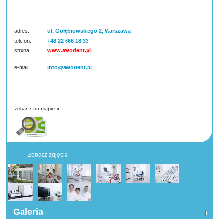
adres:
ul. Gołębiowskiego 2, Warszawa
telefon:
+48 22 666 18 33
strona:
www.awodent.pl
e-mail:
info@awodent.pl
zobacz na mapie »
Zobacz zdjęcia
Galeria