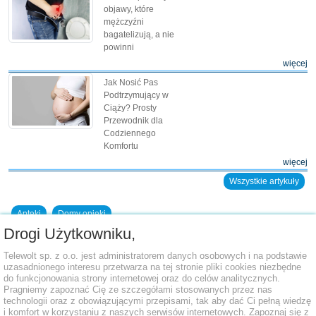
objawy, które
mężczyźni
bagatelizują, a nie
powinni
więcej
Jak Nosić Pas
Podtrzymujący w
Ciąży? Prosty
Przewodnik dla
Codziennego
Komfortu
więcej
Wszystkie artykuły
Apteki
Domy opieki
Drogi Użytkowniku,
Dodaj placówkę do bazy
Telewolt sp. z o.o. jest administratorem danych osobowych i na podstawie
uzasadnionego interesu przetwarza na tej stronie pliki cookies niezbędne
do funkcjonowania strony internetowej oraz do celów analitycznych.
Pragniemy zapoznać Cię ze szczegółami stosowanych przez nas
technologii oraz z obowiązującymi przepisami, tak aby dać Ci pełną wiedzę
i komfort w korzystaniu z naszych serwisów internetowych. Zapoznaj się z