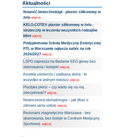
Aktualności
Nowość biotechnologii - plaster silikonowy w
żelu
więcej
KELO-COTE® plaster silikonowy w żelu -
skuteczny w leczeniu wszystkich rodzajów
blizn
więcej
Podyplomowa Szkoła Medycyny Estetycznej
PTL w Warszawie ogłasza nabór na rok
2026/2027
więcej
LSPO zaprasza na Badanie EEG głowy bez
skierowania i kolejek!
więcej
Korekta uśmiechu i zadbana skóra - to
wszystko w jednym miejscu
więcej
Plastyka piersi – czy warto się na nią
zdecydować?
więcej
Nowoczesna stomatologia – jak dbać o
zdrowie jamy ustnej
więcej
Rezonans magnetyczny Warszawa - bez
skierowania, bez kolejki w Centrum Medycyny
Sportowej.
więcej