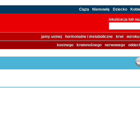
Ciąża
Niemowlę
Dziecko
Kobi
lokalizacja lub n
jamy ustnej
hormonalne i metaboliczne
krwi
wzroku
kostnego
krwionośnego
nerwowego
oddec