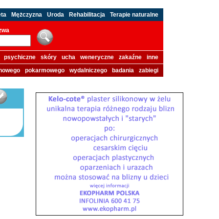
eta
Mężczyzna
Uroda
Rehabilitacja
Terapie naturalne
azwa
psychiczne
skóry
ucha
weneryczne
zakaźne
inne
howego
pokarmowego
wydalniczego
badania
zabiegi