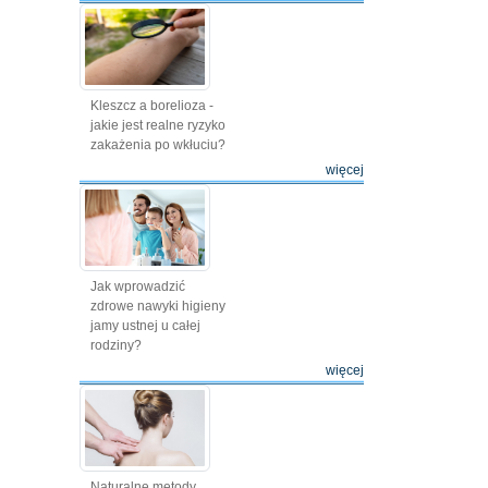
Kleszcz a borelioza -
jakie jest realne ryzyko
zakażenia po wkłuciu?
więcej
Jak wprowadzić
zdrowe nawyki higieny
jamy ustnej u całej
rodziny?
więcej
Naturalne metody