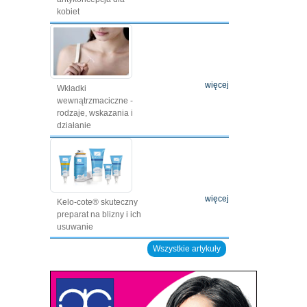
kobiet
więcej
Wkładki
wewnątrzmaciczne -
rodzaje, wskazania i
działanie
więcej
Kelo-cote® skuteczny
preparat na blizny i ich
usuwanie
Wszystkie artykuły