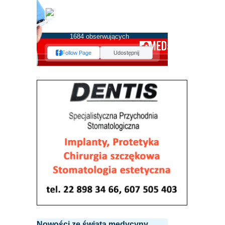
MEDserwis.pl -
Ogólnopolski Portal
Medyczny
1684 obserwujących
Follow Page
Udostępnij
Nowości ze świata medycyny