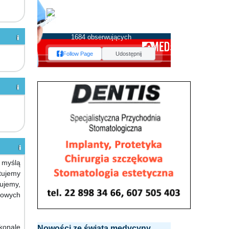
MEDserwis.pl -
Ogólnopolski Portal
Medyczny
1684 obserwujących
Follow Page
Udostępnij
z myślą
tujemy
ujemy,
towych
konale
Nowości ze świata medycyny