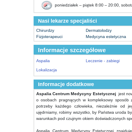
poniedziałek – piątek 8:00 – 20:00, sobo
Nasi lekarze specjaliści
Chirurdzy
Dermatolodzy
Fizjoterapeuci
Medycyna estetyczna
Informacje szczegółowe
Aspalia
Leczenie - zabiegi
Lokalizacja
Informacje dodatkowe
Aspalia Centrum Medycyny Estetycznej
jest now
o osobach pragnących w kompleksowy sposób z
potrzeby każdego człowieka, niezależnie od 
ujędrniamy, robimy wszystko, by Państwa uroda by
warunkach pod czujnym okiem doświadczonych spec
Aspalia Centrum Medycyny Estetycznej znajdu