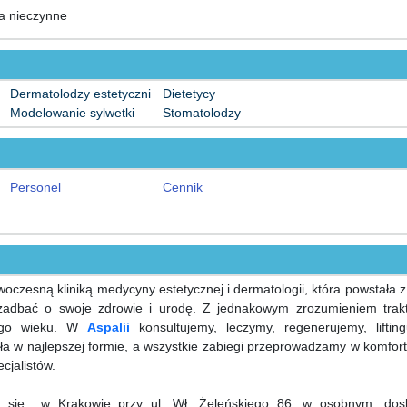
ta nieczynne
Dermatolodzy estetyczni
Dietetycy
Modelowanie sylwetki
Stomatolodzy
Personel
Cennik
oczesną kliniką medycyny estetycznej i dermatologii, która powstała 
adbać o swoje zdrowie i urodę. Z jednakowym zrozumieniem trak
jego wieku. W
Aspalii
konsultujemy, leczymy, regenerujemy, lifting
ła w najlepszej formie, a wszystkie zabiegi przeprowadzamy w komfor
jalistów.
je się w Krakowie przy ul. Wł. Żeleńskiego 86, w osobnym, dos