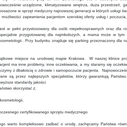
wocześnie urządzone, klimatyzowane wnętrza, duża przestrzeń, ga
yposażone w sprzęt medyczny najnowszej generacji w których usługi ś
 możliwości zapewnienia pacjentom szerokiej oferty usług i poczucia
est w pełni przystosowany dla osób niepełnosprawnych oraz dla ro
 specjalnie przygotowanej dla najmłodszych, a mama może w tym 
kosmetologii.. Przy budynku znajduje się parking przeznaczony dla n
ątkowe miejsce na urodowej mapie Krakowa. W naszej klinice pr
acjent ma inne problemy, inne oczekiwania, a my staramy się oczeki
ączymy z dbałością o zdrowie i samopoczucie pacjenta. Najnowocześn
ane są przez najlepszych specjalistów, którzy gwarantują Państwu
wyższe standardy jakości.
ństwo skorzystać z;
kosmetologii,
oczesnego certyfikowanego sprzętu medycznego
tego warto kompleksowo zadbać o urodę, zachęcamy Państwa równ