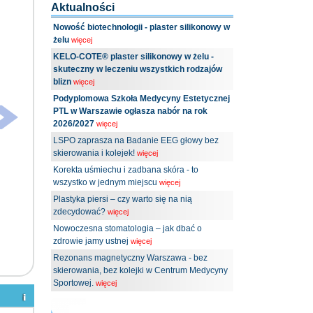
Aktualności
Nowość biotechnologii - plaster silikonowy w
żelu
więcej
KELO-COTE® plaster silikonowy w żelu -
skuteczny w leczeniu wszystkich rodzajów
blizn
więcej
Podyplomowa Szkoła Medycyny Estetycznej
PTL w Warszawie ogłasza nabór na rok
2026/2027
więcej
LSPO zaprasza na Badanie EEG głowy bez
skierowania i kolejek!
więcej
Korekta uśmiechu i zadbana skóra - to
wszystko w jednym miejscu
więcej
Plastyka piersi – czy warto się na nią
zdecydować?
więcej
Nowoczesna stomatologia – jak dbać o
zdrowie jamy ustnej
więcej
Rezonans magnetyczny Warszawa - bez
skierowania, bez kolejki w Centrum Medycyny
Sportowej.
więcej