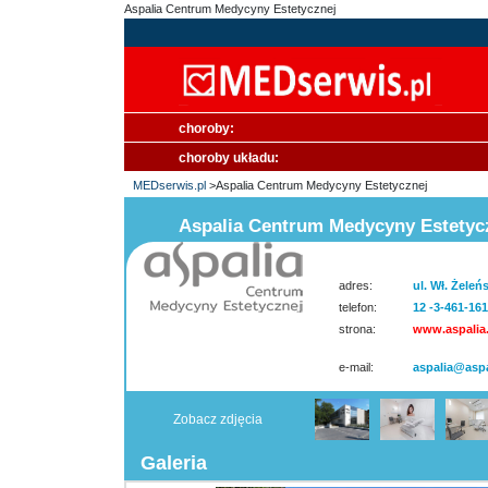
Aspalia Centrum Medycyny Estetycznej
choroby:
choroby układu:
MEDserwis.pl
>Aspalia Centrum Medycyny Estetycznej
Aspalia Centrum Medycyny Estetyc
adres:
ul. Wł. Żele
telefon:
12 -3-461-161
strona:
www.aspalia.
e-mail:
aspalia@aspa
Zobacz zdjęcia
Galeria