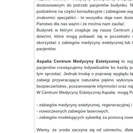
dostosowanym do potrzeb pacjentów budynku. No
podzielone na części konsultacyjne i zabiegowe w
znakomici specjaliści - to wszystko daje nam duże
Państwo dla nas ważni i że można nam zaufać.
Budynek w którym znajduje się nasze Centrum j
dziećmi, które mogą pobawić się w poczekalni
skorzystać z zabiegów medycyny estetycznej lub 
pacjentów.
Aspalia Centrum Medycyny Estetycznej
to wyj
pacjentów rozwiązujemy indywidualnie bo każdy p
tym sprostać. Jednak troskę o poprawę wyglądu ł
zabiegi przywracające naturalne piękno wykonyw
bezpieczeństwo, poszanowanie intymności oraz naj
W Centrum Medycyny Estetycznej Aspalia mogą Pa
- zabiegów medycyny estetycznej, regeneracyjnej i 
- nowoczesnych zabiegów laserowych,
- zabiegów modelujących sylwetkę za pomocą now
Wiemy, że uroda zaczyna się od uśmiechu, dla