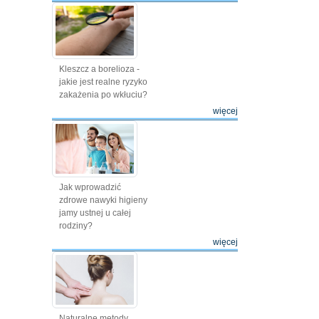
Kleszcz a borelioza -
jakie jest realne ryzyko
zakażenia po wkłuciu?
więcej
Jak wprowadzić
zdrowe nawyki higieny
jamy ustnej u całej
rodziny?
więcej
Naturalne metody