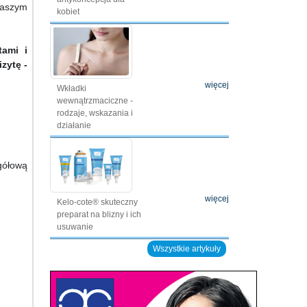
naszym
kobiet
tami i
zytę -
więcej
Wkładki
wewnątrzmaciczne -
rodzaje, wskazania i
działanie
gółową
więcej
Kelo-cote® skuteczny
preparat na blizny i ich
usuwanie
Wszystkie artykuły