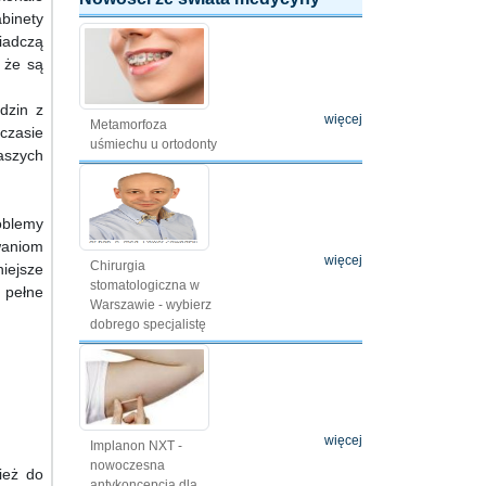
binety
wiadczą
, że są
dzin z
więcej
Metamorfoza
czasie
uśmiechu u ortodonty
aszych
oblemy
waniom
więcej
Chirurgia
iejsze
stomatologiczna w
 pełne
Warszawie - wybierz
dobrego specjalistę
więcej
Implanon NXT -
nowoczesna
ież do
antykoncepcja dla