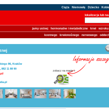
Ciąża
Niemowlę
Dziecko
Kobi
lokalizacja lub n
jamy ustnej
hormonalne i metaboliczne
krwi
wzroku
kostnego
krwionośnego
nerwowego
oddec
znej
ńskiego 86, Kraków
, 882 11 88 90
zobacz na mapie »
pl/
lia.pl