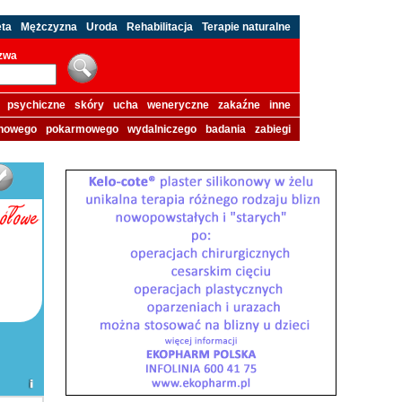
eta
Mężczyzna
Uroda
Rehabilitacja
Terapie naturalne
azwa
psychiczne
skóry
ucha
weneryczne
zakaźne
inne
howego
pokarmowego
wydalniczego
badania
zabiegi