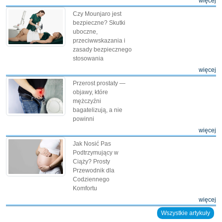
więcej
Czy Mounjaro jest
bezpieczne? Skutki
uboczne,
przeciwwskazania i
zasady bezpiecznego
stosowania
więcej
Przerost prostaty —
objawy, które
mężczyźni
bagatelizują, a nie
powinni
więcej
Jak Nosić Pas
Podtrzymujący w
Ciąży? Prosty
Przewodnik dla
Codziennego
Komfortu
więcej
Wszystkie artykuły