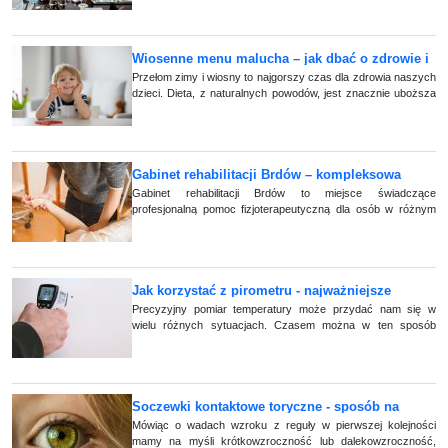
niezawodność. Cechy te posiada specja (...)
Wiosenne menu malucha – jak dbać o zdrowie i
odporność dziecka?
Przełom zimy i wiosny to najgorszy czas dla zdrowia naszych
dzieci. Dieta, z naturalnych powodów, jest znacznie uboższa
w witaminy i mikroelementy, niż w innych porach roku.
Podpowiadamy co zrobić, ab (...)
Gabinet rehabilitacji Brdów – kompleksowa
opieka zdrowotna dla dorosłych i dzieci
Gabinet rehabilitacji Brdów to miejsce świadczące
profesjonalną pomoc fizjoterapeutyczną dla osób w różnym
wieku – zarówno dorosłych, jak i dzieci. W przyszpitalnym g
(...)
Jak korzystać z pirometru - najważniejsze
informacje
Precyzyjny pomiar temperatury może przydać nam się w
wielu różnych sytuacjach. Czasem można w ten sposób
sprawdzić, czy żywność, jaką gotujemy lub pieczemy, jest już
bezpieczna do spożycia, a kiedy (...)
Soczewki kontaktowe toryczne - sposób na
komfort widzenia dla osób z astygmatyzmem.
Mówiąc o wadach wzroku z reguły w pierwszej kolejności
mamy na myśli krótkowzroczność lub dalekowzroczność,
Co warto o nich wiedzieć?