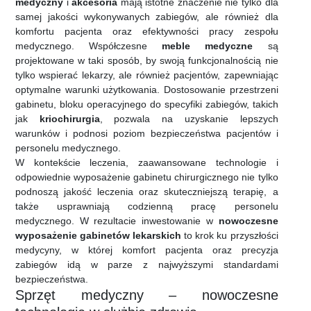
medyczny
i
akcesoria
mają istotne znaczenie nie tylko dla
samej jakości wykonywanych zabiegów, ale również dla
komfortu pacjenta oraz efektywności pracy zespołu
medycznego. Współczesne
meble medyczne
są
projektowane w taki sposób, by swoją funkcjonalnością nie
tylko wspierać lekarzy, ale również pacjentów, zapewniając
optymalne warunki użytkowania. Dostosowanie przestrzeni
gabinetu, bloku operacyjnego do specyfiki zabiegów, takich
jak
kriochirurgia
, pozwala na uzyskanie lepszych
warunków i podnosi poziom bezpieczeństwa pacjentów i
personelu medycznego.
W kontekście leczenia, zaawansowane technologie i
odpowiednie wyposażenie gabinetu chirurgicznego nie tylko
podnoszą jakość leczenia oraz skuteczniejszą terapię, a
także usprawniają codzienną pracę personelu
medycznego. W rezultacie inwestowanie w
nowoczesne
wyposażenie gabinetów lekarskich
to krok ku przyszłości
medycyny, w której komfort pacjenta oraz precyzja
zabiegów idą w parze z najwyższymi standardami
bezpieczeństwa.
Sprzęt medyczny – nowoczesne