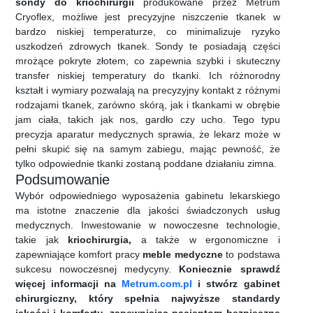
sondy do kriochirurgii
produkowane przez Metrum
Cryoflex, możliwe jest precyzyjne niszczenie tkanek w
bardzo niskiej temperaturze, co minimalizuje ryzyko
uszkodzeń zdrowych tkanek. Sondy te posiadają części
mrożące pokryte złotem, co zapewnia szybki i skuteczny
transfer niskiej temperatury do tkanki. Ich różnorodny
kształt i wymiary pozwalają na precyzyjny kontakt z różnymi
rodzajami tkanek, zarówno skórą, jak i tkankami w obrębie
jam ciała, takich jak nos, gardło czy ucho. Tego typu
precyzja aparatur medycznych sprawia, że lekarz może w
pełni skupić się na samym zabiegu, mając pewność, że
tylko odpowiednie tkanki zostaną poddane działaniu zimna.
Podsumowanie
Wybór odpowiedniego wyposażenia gabinetu lekarskiego
ma istotne znaczenie dla jakości świadczonych usług
medycznych. Inwestowanie w nowoczesne technologie,
takie jak
kriochirurgia,
a także w ergonomiczne i
zapewniające komfort pracy
meble medyczne
to podstawa
sukcesu nowoczesnej medycyny.
Koniecznie sprawdź
więcej informacji na
Metrum.com.pl
i stwórz gabinet
chirurgiczny, który spełnia najwyższe standardy