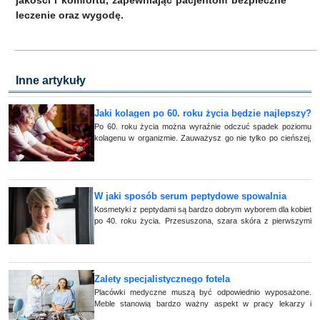
jakości i komfortu, zapewniając pacjentom bezpieczne
leczenie oraz wygodę.
Inne artykuły
Jaki kolagen po 60. roku życia będzie najlepszy?
Po 60. roku życia można wyraźnie odczuć spadek poziomu
kolagenu w organizmie. Zauważysz go nie tylko po cieńszej,
mniej elastycznej skórze. W tym wieku może pojawić się także
szybsza męczliwość mięś (...)
W jaki sposób serum peptydowe spowalnia
objawy starzenia się skóry?
Kosmetyki z peptydami są bardzo dobrym wyborem dla kobiet
po 40. roku życia. Przesuszona, szara skóra z pierwszymi
oznakami starzenia potrzebuje silnie działającego kosmetyku.
W tej roli doskonale spr (...)
Zalety specjalistycznego fotela
laryngologicznego w diagnostyce i leczeniu
Placówki medyczne muszą być odpowiednio wyposażone.
Meble stanowią bardzo ważny aspekt w pracy lekarzy i
schorzeń gardła i krtani
pielęgniarek. Istotna jest funkcjonalność, praktyczność i