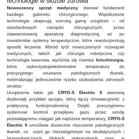
technologie w służbie zdrowia
Nowoczesny sprzęt medyczny
stanowi fundament
każdego gabinetu chirurgicznego. Współczesne
technologie obejmują szeroką gamę urządzeń – od
standardowych narzędzi chirurgicznych, przez
zaawansowaną aparaturę diagnostyczną, aż po
nowatorskie systemy terapeutyczne, które rewolucjonizują
sposób leczenia. Wśród tych nowoczesnych rozwiązań
medycznych, takich jak chirurgia robotyczna czy
technologia laserowa, wyróżnia się również
kriochirurgia,
która wykorzystuje
ekstremalne temperatury do
precyzyjnego usuwania patologicznych tkanek,
minimalizując jednocześnie ryzyko uszkodzenia zdrowych
struktur.
Urządzenia takie jak
CRYO-S Electric II
stanowią
doskonały przykład sprzętu, który łączy innowacyjność z
praktyczną funkcjonalnością. Dzięki precyzyjnemu
systemowi kontroli przepływu gazu przez sondę
pozwalającemu osiągać jak najniższe temperatury,
CRYO-S
Electric II
umożliwia skuteczne niszczenie patologicznych
tkanek, co czyni go niezastąpionym na okulistycznych i
laryngologicznych blokach operacyjnych oraz w