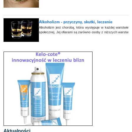
które jak same nazwy wskazują, określają zaburzenia
widzenia w dali lub bliży. Oprócz nich (...)
Alkoholizm - przyczyny, skutki, leczenie
alkoholizmu
Alkoholizm jest chorobą, która występuje w każdej warstwie
społecznej. Jej ofiarami są zarówno osoby z niższych warstw
społecznych, jak i osoby dobrze wyedukowane, które zajmują
kierownicze stanowis (...)
Aktualności