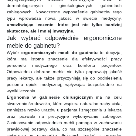
dermatologicznych i ginekologicznych gabinetach
zabiegowych. Nowoczesne wyposażenie gabinetów tego
typu wprowadza nową jakość w świecie medycyny,
umożliwiając leczenie, które jest nie tylko bardziej
skuteczne, ale i mniej inwazyjne.
Jak wybrać odpowiednie ergonomiczne
meble do gabinetu?
Wybór
ergonomicznych mebli do gabinetu
to decyzja,
która ma istotne znaczenie dla efektywności pracy
personelu medycznego oraz komfortu pacjentów.
Odpowiednio dobrane meble nie tylko poprawiają jakość
pracy lekarzy, ale także przyczyniają się do podniesienia
poziomu opieki medycznej, wpływając bezpośrednio na
wyniki leczenia.
Ergonomia w gabinecie chirurgicznym
ma na celu
stworzenie środowiska, które wspiera naturalne ruchy ciała,
zmniejsza ryzyko urazów u pacjenta i zmęczenia u lekarza
oraz pozwala na precyzyjne wykonywanie zabiegów.
Zastosowanie odpowiednich mebli pomaga w zachowaniu
prawidłowej postawy ciała, co ma szczególne znaczenie
zwłaszcza w przypadku dłuższych badań i procedur