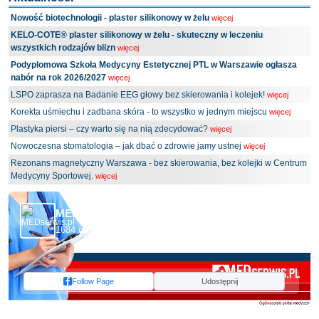
Nowość biotechnologii - plaster silikonowy w żelu
więcej
KELO-COTE® plaster silikonowy w żelu - skuteczny w leczeniu
wszystkich rodzajów blizn
więcej
Podyplomowa Szkoła Medycyny Estetycznej PTL w Warszawie ogłasza
nabór na rok 2026/2027
więcej
LSPO zaprasza na Badanie EEG głowy bez skierowania i kolejek!
więcej
Korekta uśmiechu i zadbana skóra - to wszystko w jednym miejscu
więcej
Plastyka piersi – czy warto się na nią zdecydować?
więcej
Nowoczesna stomatologia – jak dbać o zdrowie jamy ustnej
więcej
Rezonans magnetyczny Warszawa - bez skierowania, bez kolejki w Centrum
Medycyny Sportowej.
więcej
MEDserwis.pl - Ogólnopolski Portal Medyczny
1684 obserwujących
Follow Page
Udostępnij