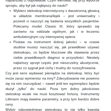
najbardziej ci odpowiadał. Czym kierować się przy wyborze
sprzętu, aby był jak najlepszy do nauki?
Wybierz stetoskop internistyczny z dwustronną głowicą
w układzie membrana/lejek – jest uniwersalny i
pozwoli ci nauczyć się badania wszystkich pacjentów.
Polecamy model Classic III, który sprawdzi się
zarówno na oddziale ogólnym, jak i w leczeniu
ambulatoryjnym czy intensywnej opiece.
Postaw na instrument dobrej jakości – w czasie
studiów musisz nauczyć się, jak prawidłowo używać
stetoskopu, co będzie kluczowe dla stawiania przez
ciebie prawidłowych diagnoz w przyszłości. Niestety
najtańszy sprzęt często jest nieszczelny akustycznie,
przez co sygnał jest cichy i trudny do rozszyfrowania.
Czy jest sens wydawać pieniądze na stetoskop, który być
może zaraz wymienisz na inny? Zdecydowanie nie powinno
się na nim oszczędzać – nawet jeśli ten egzemplarz będzie
służył „tylko” do nauki. Poza tym dobry jakościowo
stetoskop wcale nie musi kosztować fortuny. Instrumenty
Littmann mają świetne parametry, a przy tym bardzo dobre
ceny.
Wybór odpowiedniego stetoskopu to nie tylko kwestia