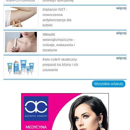
dobrego specjalistę
więcej
Implanon NXT -
nowoczesna
antykoncepcja dla
kobiet
więcej
Wkładki
wewnątrzmaciczne -
rodzaje, wskazania i
działanie
więcej
Kelo-cote® skuteczny
preparat na blizny i ich
usuwanie
Wszystkie artykuły