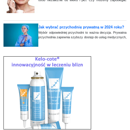
osób niezależnie od wieku i płci. Czy możemy zapobiegać
pojawianiu się tych szpecących skórę plam
Jak wybrać przychodnię prywatną w 2024 roku?
Wybór odpowiedniej przychodni to ważna decyzja. Prywatna
przychodnia zapewnia szybszy dostęp do usług medycznych,
skrócony czas oczekiwania na wizytę oraz większą
elastyczność w kwestii terminów i g (...)