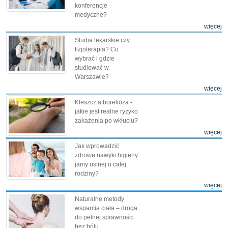
konferencje
medyczne?
więcej
Studia lekarskie czy
fizjoterapia? Co
wybrać i gdzie
studiować w
Warszawie?
więcej
Kleszcz a borelioza -
jakie jest realne ryzyko
zakażenia po wkłuciu?
więcej
Jak wprowadzić
zdrowe nawyki higieny
jamy ustnej u całej
rodziny?
więcej
Naturalne metody
wsparcia ciała – droga
do pełnej sprawności
bez bólu