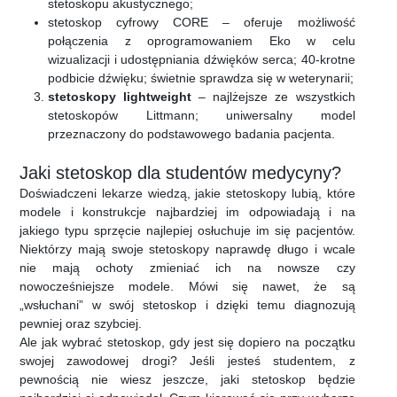
stetoskopu akustycznego;
stetoskop cyfrowy CORE – oferuje możliwość
połączenia z oprogramowaniem Eko w celu
wizualizacji i udostępniania dźwięków serca; 40-krotne
podbicie dźwięku; świetnie sprawdza się w weterynarii;
stetoskopy lightweight
– najlżejsze ze wszystkich
stetoskopów Littmann; uniwersalny model
przeznaczony do podstawowego badania pacjenta.
Jaki stetoskop dla studentów medycyny?
Doświadczeni lekarze wiedzą, jakie stetoskopy lubią, które
modele i konstrukcje najbardziej im odpowiadają i na
jakiego typu sprzęcie najlepiej osłuchuje im się pacjentów.
Niektórzy mają swoje stetoskopy naprawdę długo i wcale
nie mają ochoty zmieniać ich na nowsze czy
nowocześniejsze modele. Mówi się nawet, że są
„wsłuchani” w swój stetoskop i dzięki temu diagnozują
pewniej oraz szybciej.
Ale jak wybrać stetoskop, gdy jest się dopiero na początku
swojej zawodowej drogi? Jeśli jesteś studentem, z
pewnością nie wiesz jeszcze, jaki stetoskop będzie