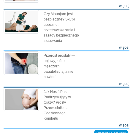
więcej
Czy Mounjaro jest
bezpieczne? Skutki
uboczne,
przeciwwskazania i
zasady bezpiecznego
stosowania
więcej
Przerost prostaty —
objawy, które
mężczyźni
bagatelizują, a nie
powinni
więcej
Jak Nosić Pas
Podtrzymujący w
Ciąży? Prosty
Przewodnik dla
Codziennego
Komfortu
więcej