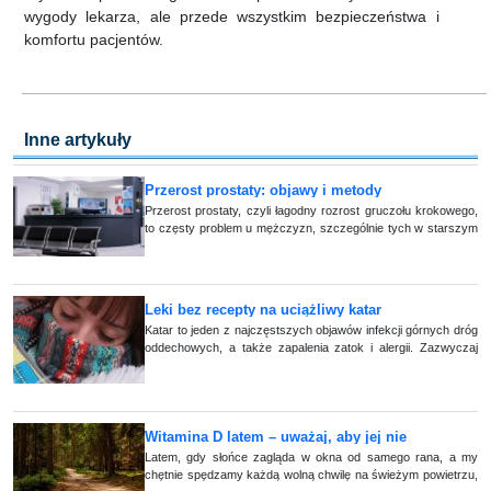
wygody lekarza, ale przede wszystkim bezpieczeństwa i
komfortu pacjentów.
Inne artykuły
Przerost prostaty: objawy i metody
diagnostyczne
Przerost prostaty, czyli łagodny rozrost gruczołu krokowego,
to częsty problem u mężczyzn, szczególnie tych w starszym
wieku. Szybka diagnoza i odpowiednie leczenie są kluczowe
dla komfortu życ (...)
Leki bez recepty na uciążliwy katar
Katar to jeden z najczęstszych objawów infekcji górnych dróg
oddechowych, a także zapalenia zatok i alergii. Zazwyczaj
ustępuje po upływie 5-7 dni, choć zdarza się, że walka z nim
trwa dłużej. Jak s (...)
Witamina D latem – uważaj, aby jej nie
przedawkować
Latem, gdy słońce zagląda w okna od samego rana, a my
chętnie spędzamy każdą wolną chwilę na świeżym powietrzu,