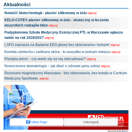
Aktualności
Nowość biotechnologii - plaster silikonowy w żelu
więcej
KELO-COTE® plaster silikonowy w żelu - skuteczny w leczeniu
wszystkich rodzajów blizn
więcej
Podyplomowa Szkoła Medycyny Estetycznej PTL w Warszawie ogłasza
nabór na rok 2026/2027
więcej
LSPO zaprasza na Badanie EEG głowy bez skierowania i kolejek!
więcej
Korekta uśmiechu i zadbana skóra - to wszystko w jednym miejscu
więcej
Plastyka piersi – czy warto się na nią zdecydować?
więcej
Nowoczesna stomatologia – jak dbać o zdrowie jamy ustnej
więcej
Rezonans magnetyczny Warszawa - bez skierowania, bez kolejki w Centrum
Medycyny Sportowej.
więcej
MEDserwis.pl - Ogólnopolski Portal Medyczny
1684 obserwujących
Follow Page
Udostępnij