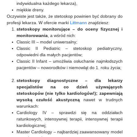
indywidualna każdego lekarza),
miękkie dreny.
Oczywiste jest także, że stetoskop powinien być dobrany do
profesji lekarza. W ofercie marki
Littmann
znajdziesz:
stetoskopy monitorujące – do oceny fizycznej i
monitorowania
, a wśród nich:
Classic III – model uniwersalny;
Classic II Pediatric – stetoskop pediatryczny,
odpowiedni dla małych pacjentów;
Classic II Infant – umożliwia osłuchanie najmłodszych
pacjentów – noworodków i niemowląt do 1. roku życia;
stetoskopy diagnostyczne – dla lekarzy
specjalistów na co dzień używających
stetoskopów (nie tylko kardiologów!); zapewniają
wysoką czułość akustyczną
nawet w trudnych
warunkach:
Cardiology IV – sprawdzi się na oddziałach
ratunkowych, intensywnej terapii, intensywnej terapii
kardiologicznej;
Master Cardiology – najbardziej zaawansowany model