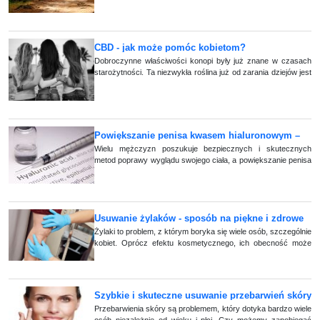
wiele osób zastanawia się, czy nadal potrzebna jest
suplementacja witaminą D. Moż (...)
CBD - jak może pomóc kobietom?
Dobroczynne właściwości konopi były już znane w czasach
starożytności. Ta niezwykła roślina już od zarania dziejów jest
ważnym elementem naturalnej medycyny, w której jest
stosowana jako panaceum na (...)
Powiększanie penisa kwasem hialuronowym –
jakich efektów można oczekiwać?
Wielu mężczyzn poszukuje bezpiecznych i skutecznych
metod poprawy wyglądu swojego ciała, a powiększanie penisa
kwasem hialuronowym staje się coraz popularniejszym
rozwiązaniem. Zabieg ten cieszy się (...)
Usuwanie żylaków - sposób na piękne i zdrowe
nogi
Żylaki to problem, z którym boryka się wiele osób, szczególnie
kobiet. Oprócz efektu kosmetycznego, ich obecność może
powodować ból, skurcze mięśni, a nawet zwiększać ryzyko
zapalenia żył. Dlatego też (...)
Szybkie i skuteczne usuwanie przebarwień skóry
Przebarwienia skóry są problemem, który dotyka bardzo wiele