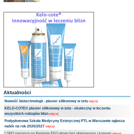
uczucia ciągłego zmęcze (...)
Aktualności
Nowość biotechnologii - plaster silikonowy w żelu
więcej
KELO-COTE® plaster silikonowy w żelu - skuteczny w leczeniu
wszystkich rodzajów blizn
więcej
Podyplomowa Szkoła Medycyny Estetycznej PTL w Warszawie ogłasza
nabór na rok 2026/2027
więcej
LSPO zaprasza na Badanie EEG głowy bez skierowania i kolejek!
więcej