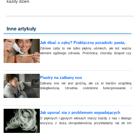
każdy dzień.
Inne artykuły
Jak dbać o zęby? Praktyczny poradnik: pasta,
nić, szczoteczka
Zdrowe zęby to nie tylko piękny uśmiech, ale też ważny
element ogólnego zdrowia. Próchnica, choroby dziąseł czy
kamień nazębny mogą prowadzić nie tylko do bólu i utraty
zębó (...)
Plastry na zatkany nos
Zatkany nos nie jest groźną, ale za to bardzo uciążliwą
dolegliwością. Utrudnia codzienne funkcjonowanie i
zasypianie. Jak sobie z tym radzić? Istnieją różne domowe
metody na udrożnienie zatkanego n (...)
Jak uporać się z problemem wypadających
włosów?
O pięknych i gęstych włosach marzy każdy z nas i dlatego
wszyscy z dużą skrupulatnością przykładamy się do ich
pielęgnacji. Niestety często zdarza się, że nasze wysiłki
okazują się niewystarczające, a (...)