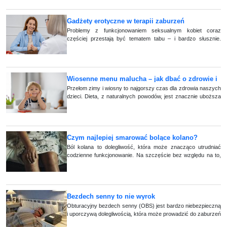
Gadżety erotyczne w terapii zaburzeń
seksualnych – nowoczesne narzędzie w służbie
Problemy z funkcjonowaniem seksualnym kobiet coraz
częściej przestają być tematem tabu – i bardzo słusznie.
zdrowia intymnego kobiet
Coraz więcej pacjentek zgłasza trudności z osiąganiem
przyjemności, a także dolegliwoś (...)
Wiosenne menu malucha – jak dbać o zdrowie i
odporność dziecka?
Przełom zimy i wiosny to najgorszy czas dla zdrowia naszych
dzieci. Dieta, z naturalnych powodów, jest znacznie uboższa
w witaminy i mikroelementy, niż w innych porach roku.
Podpowiadamy co zrobić, ab (...)
Czym najlepiej smarować bolące kolano?
Sprawdź, jakie maści i żele wybrać
Ból kolana to dolegliwość, która może znacząco utrudniać
codzienne funkcjonowanie. Na szczęście bez względu na to,
czy jest to wynik urazu, przeciążenia czy schorzenia
związanego ze stawami, istniej (...)
Bezdech senny to nie wyrok
Obturacyjny bezdech senny (OBS) jest bardzo niebezpieczną
i uporczywą dolegliwością, która może prowadzić do zaburzeń
snu. To zaś może być przyczyną niedotlenienia organizmu i