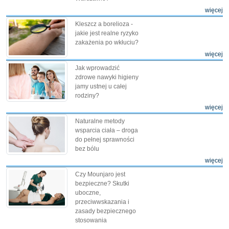
więcej
Kleszcz a borelioza -
jakie jest realne ryzyko
zakażenia po wkłuciu?
więcej
Jak wprowadzić
zdrowe nawyki higieny
jamy ustnej u całej
rodziny?
więcej
Naturalne metody
wsparcia ciała – droga
do pełnej sprawności
bez bólu
więcej
Czy Mounjaro jest
bezpieczne? Skutki
uboczne,
przeciwwskazania i
zasady bezpiecznego
stosowania