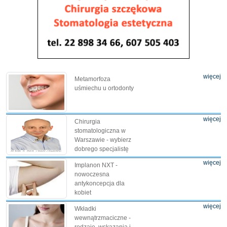
więcej
Metamorfoza
uśmiechu u ortodonty
więcej
Chirurgia
stomatologiczna w
Warszawie - wybierz
dobrego specjalistę
więcej
Implanon NXT -
nowoczesna
antykoncepcja dla
kobiet
więcej
Wkładki
wewnątrzmaciczne -