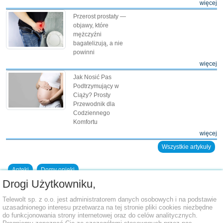
więcej
Przerost prostaty —
objawy, które
mężczyźni
bagatelizują, a nie
powinni
więcej
Jak Nosić Pas
Podtrzymujący w
Ciąży? Prosty
Przewodnik dla
Codziennego
Komfortu
więcej
Wszystkie artykuły
Apteki
Domy opieki
Drogi Użytkowniku,
Dodaj placówkę do bazy
Telewolt sp. z o.o. jest administratorem danych osobowych i na podstawie
uzasadnionego interesu przetwarza na tej stronie pliki cookies niezbędne
do funkcjonowania strony internetowej oraz do celów analitycznych.