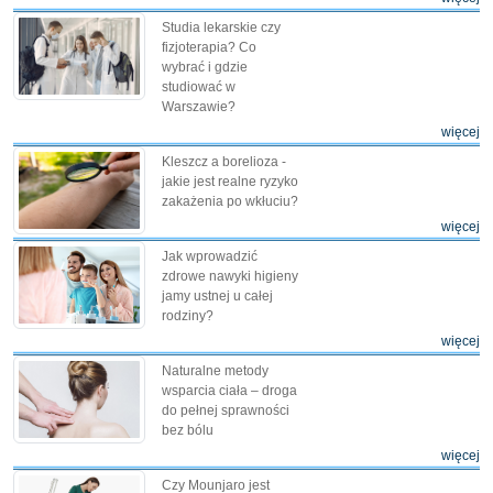
Studia lekarskie czy
fizjoterapia? Co
wybrać i gdzie
studiować w
Warszawie?
więcej
Kleszcz a borelioza -
jakie jest realne ryzyko
zakażenia po wkłuciu?
więcej
Jak wprowadzić
zdrowe nawyki higieny
jamy ustnej u całej
rodziny?
więcej
Naturalne metody
wsparcia ciała – droga
do pełnej sprawności
bez bólu
więcej
Czy Mounjaro jest