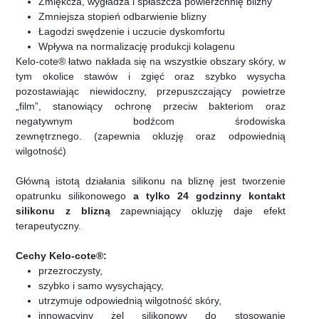
Zmiękcza, wygładza i spłaszcza powierzchnię blizny
Zmniejsza stopień odbarwienie blizny
Łagodzi swędzenie i uczucie dyskomfortu
Wpływa na normalizację produkcji kolagenu
Kelo-cote® łatwo nakłada się na wszystkie obszary skóry, w
tym okolice stawów i zgięć oraz szybko wysycha
pozostawiając niewidoczny, przepuszczający powietrze
„film”, stanowiący ochronę przeciw bakteriom oraz
negatywnym bodźcom środowiska
zewnętrznego. (zapewnia okluzję oraz odpowiednią
wilgotność)
Główną istotą działania silikonu na bliznę jest tworzenie
opatrunku silikonowego
a tylko 24 godzinny kontakt
silikonu z blizną
zapewniający okluzję daje efekt
terapeutyczny.
Cechy Kelo-cote®:
przezroczysty,
szybko i samo wysychający,
utrzymuje odpowiednią wilgotność skóry,
innowacyjny żel silikonowy do stosowanie