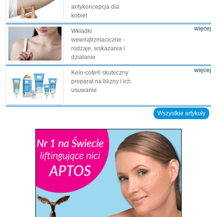
antykoncepcja dla
kobiet
więcej
Wkładki
wewnątrzmaciczne -
rodzaje, wskazania i
działanie
więcej
Kelo-cote® skuteczny
preparat na blizny i ich
usuwanie
Wszystkie artykuły