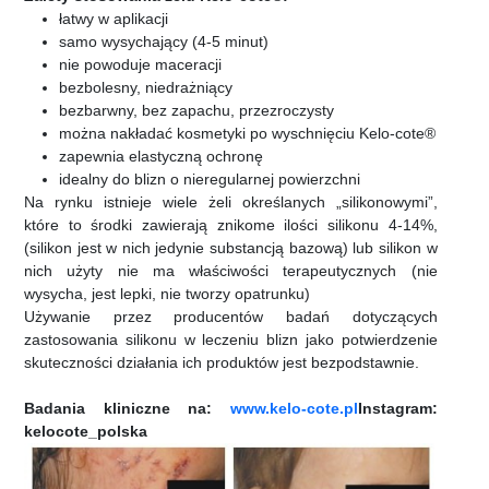
łatwy w aplikacji
samo wysychający (4-5 minut)
nie powoduje maceracji
bezbolesny, niedrażniący
bezbarwny, bez zapachu, przezroczysty
można nakładać kosmetyki po wyschnięciu Kelo-cote®
zapewnia elastyczną ochronę
idealny do blizn o nieregularnej powierzchni
Na rynku istnieje wiele żeli określanych „silikonowymi”,
które to środki zawierają znikome ilości silikonu 4-14%,
(silikon jest w nich jedynie substancją bazową) lub silikon w
nich użyty nie ma właściwości terapeutycznych (nie
wysycha, jest lepki, nie tworzy opatrunku)
Używanie przez producentów badań dotyczących
zastosowania silikonu w leczeniu blizn jako potwierdzenie
skuteczności działania ich produktów jest bezpodstawnie.
Badania kliniczne na:
www.kelo-cote.pl
Instagram:
kelocote_polska