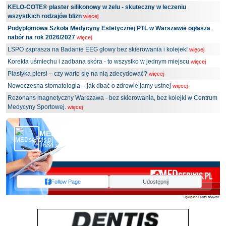
KELO-COTE® plaster silikonowy w żelu - skuteczny w leczeniu
wszystkich rodzajów blizn
więcej
Podyplomowa Szkoła Medycyny Estetycznej PTL w Warszawie ogłasza
nabór na rok 2026/2027
więcej
LSPO zaprasza na Badanie EEG głowy bez skierowania i kolejek!
więcej
Korekta uśmiechu i zadbana skóra - to wszystko w jednym miejscu
więcej
Plastyka piersi – czy warto się na nią zdecydować?
więcej
Nowoczesna stomatologia – jak dbać o zdrowie jamy ustnej
więcej
Rezonans magnetyczny Warszawa - bez skierowania, bez kolejki w Centrum
Medycyny Sportowej.
więcej
MEDserwis.pl - Ogólnopolski Portal Medyczny
1684 obserwujących
Follow Page
Udostępnij