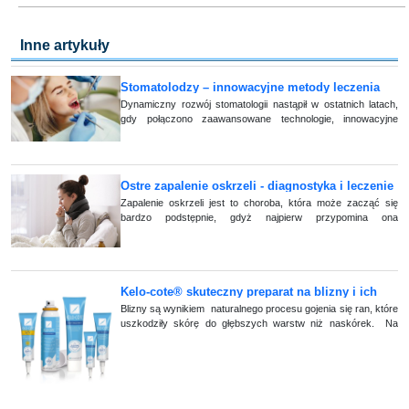
Inne artykuły
Stomatolodzy – innowacyjne metody leczenia
Dynamiczny rozwój stomatologii nastąpił w ostatnich latach,
gdy połączono zaawansowane technologie, innowacyjne
materiały wypełniające ubytki i nowoczesne możliwości
rekonstrukcji zębów.
Ostre zapalenie oskrzeli - diagnostyka i leczenie
Zapalenie oskrzeli jest to choroba, która może zacząć się
bardzo podstępnie, gdyż najpierw przypomina ona
przeziębienie. Może się pojawić jako powikłanie po wcześniej
przebytej infekcji. W związku z (...)
Kelo-cote® skuteczny preparat na blizny i ich
usuwanie
Blizny są wynikiem naturalnego procesu gojenia się ran, które
uszkodziły skórę do głębszych warstw niż naskórek. Na
skutek doznanego oparzenia, skaleczenia, operacji, (...)