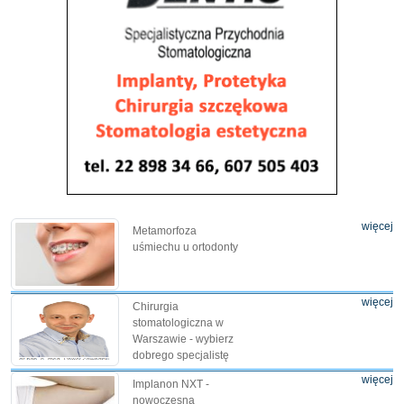
więcej
Metamorfoza
uśmiechu u ortodonty
więcej
Chirurgia
stomatologiczna w
Warszawie - wybierz
dobrego specjalistę
więcej
Implanon NXT -
nowoczesna