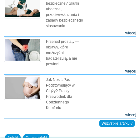
bezpieczne? Skutki
uboczne,
przeciwwskazania i
zasady bezpiecznego
stosowania
więcej
Przerost prostaty —
objawy, które
mężczyźni
bagatelizują, a nie
powinni
więcej
Jak Nosić Pas
Podtrzymujący w
Ciąży? Prosty
Przewodnik dla
Codziennego
Komfortu
więcej
Wszystkie artykuły
Apteki
Domy opieki