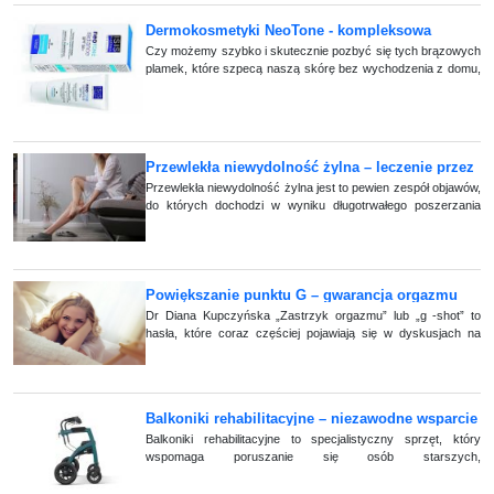
Dermokosmetyki NeoTone - kompleksowa
pielęgnacja cery przebarwionej
Czy możemy szybko i skutecznie pozbyć się tych brązowych
plamek, które szpecą naszą skórę bez wychodzenia z domu,
bo dokąd mogłybyśmy wyjść, skoro coronawirus pozamykał
gabinety kosmetyczne. Oczywiśc (...)
Przewlekła niewydolność żylna – leczenie przez
cały rok
Przewlekła niewydolność żylna jest to pewien zespół objawów,
do których dochodzi w wyniku długotrwałego poszerzania
naczyń żylnych, a także związanego z tym wzrostem
ciśnienia żylnego. Na początku p (...)
Powiększanie punktu G – gwarancja orgazmu
czy marketingowy kit?
Dr Diana Kupczyńska „Zastrzyk orgazmu” lub „g -shot” to
hasła, które coraz częściej pojawiają się w dyskusjach na
temat kobiecego orgazmu. Pod tymi tajemniczymi nazwami
kryje się nic innego, jak tylko (...)
Balkoniki rehabilitacyjne – niezawodne wsparcie
w codziennej mobilności
Balkoniki rehabilitacyjne to specjalistyczny sprzęt, który
wspomaga poruszanie się osób starszych,
niepełnosprawnych oraz pacjentów po urazach i operacjach
ortopedycznych. Dzięki (...)