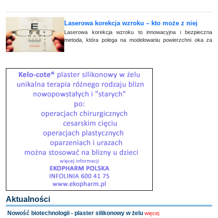
Laserowa korekcja wzroku – kto może z niej
skorzystać?
Laserowa korekcja wzroku to innowacyjna i bezpieczna
metoda, która polega na modelowaniu powierzchni oka za
pomocą wiązki chłodnego lasera. Celem zabiegu jest poprawa
ostrości i ogólna poprawa widze (...)
Aktualności
Nowość biotechnologii - plaster silikonowy w żelu
więcej