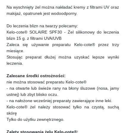
Na wyschnięty żel można nakładać kremy z filtrami UV oraz
makijaż, opatrunek jest wodoodporny.
Do leczenia blizn na twarzy polecamy:
Kelo-cote® SOLAIRE SPF30 - Żel silikonowy do leczenia
blizn 15 g. z filtrami UVA/UVB
Zaleca się używanie preparatu Kelo-cote® przez trzy
miesiące.
Stosując preparat dłużej można uzyskać lepsze wyniki
leczenia.
Zalecane środki ostrożności:
nie można stosować preparatu Kelo-cote®
- na otwarte lub świeże rany na błony śluzowe (nosa, jamy
ustnej) lub zbyt blisko oczu.
- na nałożone wcześniej preparaty zawierające inne leki.
Kelo-cote® żel należy stosować tylko na czystą, suchą
skórę
Tylko do użytku zewnętrznego.
Zalety stosowania żelu Kelo-cote®: