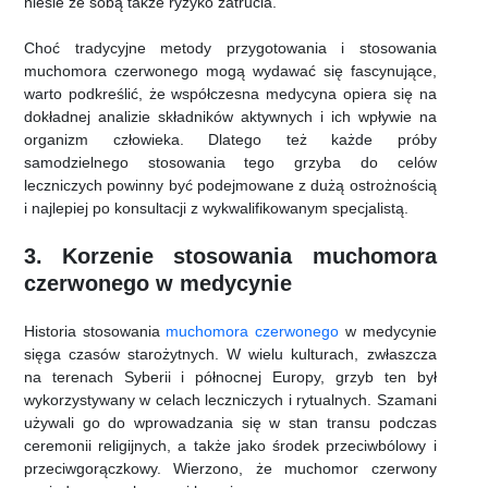
niesie ze sobą także ryzyko zatrucia.
Choć tradycyjne metody przygotowania i stosowania
muchomora czerwonego mogą wydawać się fascynujące,
warto podkreślić, że współczesna medycyna opiera się na
dokładnej analizie składników aktywnych i ich wpływie na
organizm człowieka. Dlatego też każde próby
samodzielnego stosowania tego grzyba do celów
leczniczych powinny być podejmowane z dużą ostrożnością
i najlepiej po konsultacji z wykwalifikowanym specjalistą.
3. Korzenie stosowania muchomora
czerwonego w medycynie
Historia stosowania
muchomora czerwonego
w medycynie
sięga czasów starożytnych. W wielu kulturach, zwłaszcza
na terenach Syberii i północnej Europy, grzyb ten był
wykorzystywany w celach leczniczych i rytualnych. Szamani
używali go do wprowadzania się w stan transu podczas
ceremonii religijnych, a także jako środek przeciwbólowy i
przeciwgorączkowy. Wierzono, że muchomor czerwony