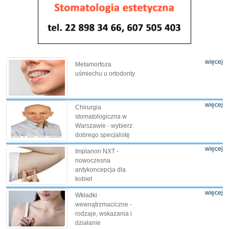
więcej
Metamorfoza
uśmiechu u ortodonty
więcej
Chirurgia
stomatologiczna w
Warszawie - wybierz
dobrego specjalistę
więcej
Implanon NXT -
nowoczesna
antykoncepcja dla
kobiet
więcej
Wkładki
wewnątrzmaciczne -
rodzaje, wskazania i
działanie