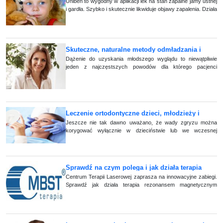
gardła
Uniben to wygodny w aplikacji lek na stan zapalne jamy ustnej
i gardła. Szybko i skutecznie likwiduje objawy zapalenia. Działa
miejscowo przeciwzapalnie, przeciwbólowo, znieczulająco
oraz odkażająco. (...)
Skuteczne, naturalne metody odmładzania i
rewitalizacji skóry
Dążenie do uzyskania młodszego wyglądu to niewątpliwie
jeden z najczęstszych powodów dla którego pacjenci
zgłaszają się do centrum medycyny estetycznej.
Leczenie ortodontyczne dzieci, młodzieży i
dorosłych
Jeszcze nie tak dawno uważano, że wady zgryzu można
korygować wyłącznie w dzieciństwie lub we wczesnej
młodości. Dziś nie ma górnej granicy wiekowej na rozpoczęcie
leczenia ortodontycznego.
Sprawdź na czym polega i jak działa terapia
rezonansem magnetycznym MBST
Centrum Terapii Laserowej zaprasza na innowacyjne zabiegi.
Sprawdź jak działa terapia rezonansem magnetycznym
MBSTRR Kwalifikacja do leczenia: Prosimy o kontakt w celu
umówienia się na wizytę (...)