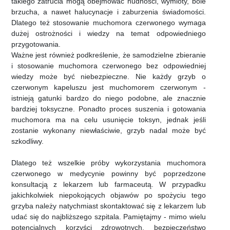
takiego zatrucia mogą obejmować nudności, wymioty, bóle
brzucha, a nawet halucynacje i zaburzenia świadomości.
Dlatego też stosowanie muchomora czerwonego wymaga
dużej ostrożności i wiedzy na temat odpowiedniego
przygotowania.
Ważne jest również podkreślenie, że samodzielne zbieranie
i stosowanie muchomora czerwonego bez odpowiedniej
wiedzy może być niebezpieczne. Nie każdy grzyb o
czerwonym kapeluszu jest muchomorem czerwonym -
istnieją gatunki bardzo do niego podobne, ale znacznie
bardziej toksyczne. Ponadto proces suszenia i gotowania
muchomora ma na celu usunięcie toksyn, jednak jeśli
zostanie wykonany niewłaściwie, grzyb nadal może być
szkodliwy.
Dlatego też wszelkie próby wykorzystania muchomora
czerwonego w medycynie powinny być poprzedzone
konsultacją z lekarzem lub farmaceutą. W przypadku
jakichkolwiek niepokojących objawów po spożyciu tego
grzyba należy natychmiast skontaktować się z lekarzem lub
udać się do najbliższego szpitala. Pamiętajmy - mimo wielu
potencjalnych korzyści zdrowotnych, bezpieczeństwo