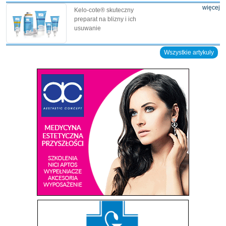
więcej
Kelo-cote® skuteczny
preparat na blizny i ich
usuwanie
Wszystkie artykuły