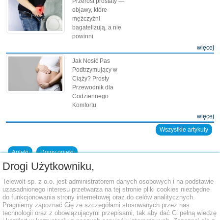
Przerost prostaty —
objawy, które
mężczyźni
bagatelizują, a nie
powinni
więcej
Jak Nosić Pas
Podtrzymujący w
Ciąży? Prosty
Przewodnik dla
Codziennego
Komfortu
więcej
Wszystkie artykuły
Apteki
Domy opieki
Drogi Użytkowniku,
Dodaj placówkę do bazy
Telewolt sp. z o.o. jest administratorem danych osobowych i na podstawie
uzasadnionego interesu przetwarza na tej stronie pliki cookies niezbędne
do funkcjonowania strony internetowej oraz do celów analitycznych.
Pragniemy zapoznać Cię ze szczegółami stosowanych przez nas
technologii oraz z obowiązującymi przepisami, tak aby dać Ci pełną wiedzę