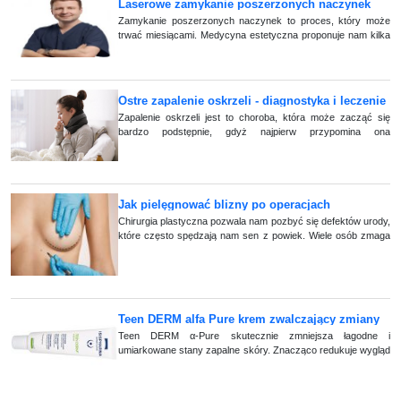
Laserowe zamykanie poszerzonych naczynek
Zamykanie poszerzonych naczynek to proces, który może
trwać miesiącami. Medycyna estetyczna proponuje nam kilka
rozwiązań, ale czy są one skuteczne?
Ostre zapalenie oskrzeli - diagnostyka i leczenie
Zapalenie oskrzeli jest to choroba, która może zacząć się
bardzo podstępnie, gdyż najpierw przypomina ona
przeziębienie. Może się pojawić jako powikłanie po wcześniej
przebytej infekcji. W związku z (...)
Jak pielęgnować blizny po operacjach
plastycznych
Chirurgia plastyczna pozwala nam pozbyć się defektów urody,
które często spędzają nam sen z powiek. Wiele osób zmaga
się z tego typu kompleksami i zastanawia się, czy warto
zdecydować się na operację plastyczną. Poprawa wyglądu
zewnętrznego pozwala na poradzenie sobie z problemami
natury psychicznej.
Teen DERM alfa Pure krem zwalczający zmiany
zapalne skóry trądzikowej
Teen DERM α-Pure skutecznie zmniejsza łagodne i
umiarkowane stany zapalne skóry. Znacząco redukuje wygląd
i niedoskonałości cery trądzikowej! Można go stosować jako
uzupełnienie kuracji dermatologiczn (...)