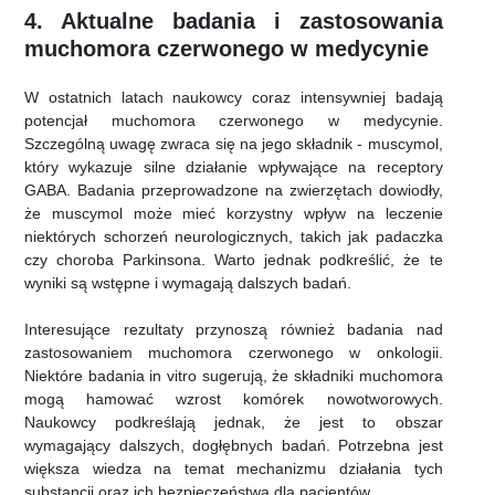
4. Aktualne badania i zastosowania
muchomora czerwonego w medycynie
W ostatnich latach naukowcy coraz intensywniej badają
potencjał muchomora czerwonego w medycynie.
Szczególną uwagę zwraca się na jego składnik - muscymol,
który wykazuje silne działanie wpływające na receptory
GABA. Badania przeprowadzone na zwierzętach dowiodły,
że muscymol może mieć korzystny wpływ na leczenie
niektórych schorzeń neurologicznych, takich jak padaczka
czy choroba Parkinsona. Warto jednak podkreślić, że te
wyniki są wstępne i wymagają dalszych badań.
Interesujące rezultaty przynoszą również badania nad
zastosowaniem muchomora czerwonego w onkologii.
Niektóre badania in vitro sugerują, że składniki muchomora
mogą hamować wzrost komórek nowotworowych.
Naukowcy podkreślają jednak, że jest to obszar
wymagający dalszych, dogłębnych badań. Potrzebna jest
większa wiedza na temat mechanizmu działania tych
substancji oraz ich bezpieczeństwa dla pacjentów.