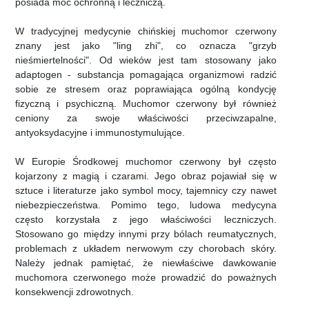
posiada moc ochronną i leczniczą.
W tradycyjnej medycynie chińskiej muchomor czerwony
znany jest jako "ling zhi", co oznacza "grzyb
nieśmiertelności". Od wieków jest tam stosowany jako
adaptogen - substancja pomagająca organizmowi radzić
sobie ze stresem oraz poprawiająca ogólną kondycję
fizyczną i psychiczną. Muchomor czerwony był również
ceniony za swoje właściwości przeciwzapalne,
antyoksydacyjne i immunostymulujące.
W Europie Środkowej muchomor czerwony był często
kojarzony z magią i czarami. Jego obraz pojawiał się w
sztuce i literaturze jako symbol mocy, tajemnicy czy nawet
niebezpieczeństwa. Pomimo tego, ludowa medycyna
często korzystała z jego właściwości leczniczych.
Stosowano go między innymi przy bólach reumatycznych,
problemach z układem nerwowym czy chorobach skóry.
Należy jednak pamiętać, że niewłaściwe dawkowanie
muchomora czerwonego może prowadzić do poważnych
konsekwencji zdrowotnych.