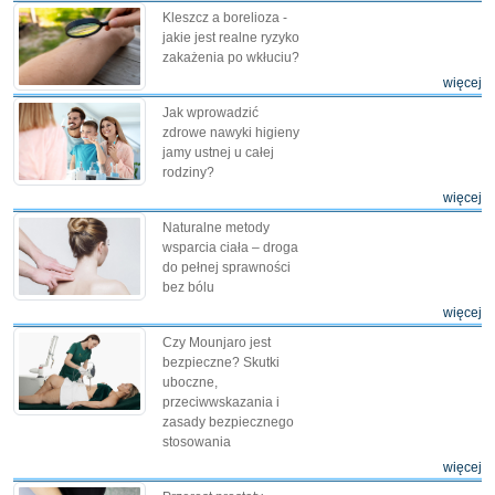
Kleszcz a borelioza -
jakie jest realne ryzyko
zakażenia po wkłuciu?
więcej
Jak wprowadzić
zdrowe nawyki higieny
jamy ustnej u całej
rodziny?
więcej
Naturalne metody
wsparcia ciała – droga
do pełnej sprawności
bez bólu
więcej
Czy Mounjaro jest
bezpieczne? Skutki
uboczne,
przeciwwskazania i
zasady bezpiecznego
stosowania
więcej