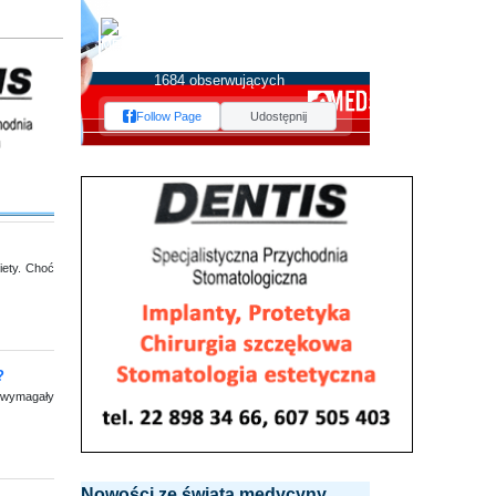
MEDserwis.pl -
Ogólnopolski Portal
Medyczny
1684 obserwujących
Follow Page
Udostępnij
iety. Choć
?
y wymagały
Nowości ze świata medycyny