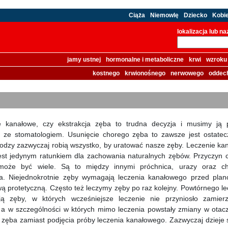
Ciąża
Niemowlę
Dziecko
Kobi
lokalizacja lub n
jamy ustnej
hormonalne i metaboliczne
krwi
wzroku
kostnego
krwionośnego
nerwowego
oddec
e kanałowe, czy ekstrakcja zęba to trudna decyzja i musimy ją 
e ze stomatologiem. Usunięcie chorego zęba to zawsze jest ostatec
odzy zazwyczaj robią wszystko, by uratować nasze zęby. Leczenie ka
est jedynym ratunkiem dla zachowania naturalnych zębów. Przyczyn 
może być wiele. Są to między innymi próchnica, urazy oraz c
ia. Niejednokrotnie zęby wymagają leczenia kanałowego przed pla
 protetyczną. Często też leczymy zęby po raz kolejny. Powtórnego le
ą zęby, w których wcześniejsze leczenie nie przyniosło zamier
 a w szczególności w których mimo leczenia powstały zmiany w otacz
 zęba zamiast podjęcia próby leczenia kanałowego. Zazwyczaj dzieje s