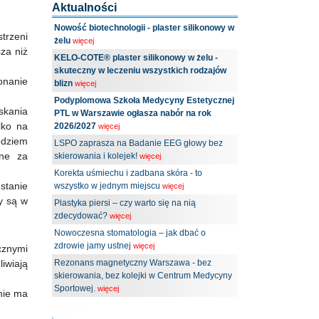
Aktualności
Nowość biotechnologii - plaster silikonowy w
trzeni
żelu
więcej
za niż
KELO-COTE® plaster silikonowy w żelu -
skuteczny w leczeniu wszystkich rodzajów
onanie
blizn
więcej
Podyplomowa Szkoła Medycyny Estetycznej
skania
PTL w Warszawie ogłasza nabór na rok
lko na
2026/2027
więcej
ędziem
LSPO zaprasza na Badanie EEG głowy bez
lne za
skierowania i kolejek!
więcej
Korekta uśmiechu i zadbana skóra - to
stanie
wszystko w jednym miejscu
więcej
y są w
Plastyka piersi – czy warto się na nią
zdecydować?
więcej
Nowoczesna stomatologia – jak dbać o
zdrowie jamy ustnej
więcej
cznymi
iwiają
Rezonans magnetyczny Warszawa - bez
skierowania, bez kolejki w Centrum Medycyny
Sportowej.
więcej
nie ma