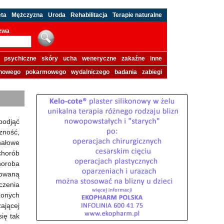
eta
Mężczyzna
Uroda
Rehabilitacja
Terapie naturalne
azwa
psychiczne
skóry
ucha
weneryczne
zakaźne
inne
howego
pokarmowego
wydalniczego
badania
zabiegi
podjąć
zność,
nałowe
chorób
horoba
nowaną
czenia
zonych
ającej
ię tak