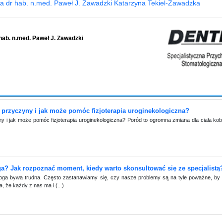
na dr hab. n.med. Paweł J. Zawadzki Katarzyna Tekiel-Zawadzka
hab. n.med. Paweł J. Zawadzki
 przyczyny i jak może pomóc fizjoterapia uroginekologiczna?
y i jak może pomóc fizjoterapia uroginekologiczna? Poród to ogromna zmiana dla ciała kob
? Jak rozpoznać moment, kiedy warto skonsultować się ze specjalistą
oga bywa trudna. Często zastanawiamy się, czy nasze problemy są na tyle poważne, b
a, że każdy z nas ma i (...)