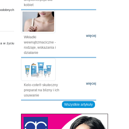
kobiet
 podobnych
więcej
Wkładki
wewnątrzmaciczne -
za w życiu
rodzaje, wskazania i
działanie
więcej
Kelo-cote® skuteczny
preparat na blizny i ich
usuwanie
Wszystkie artykuły