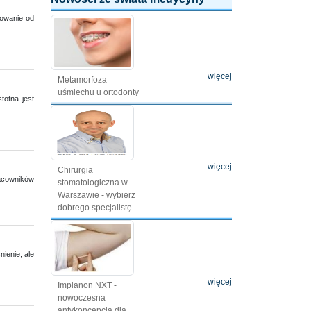
rowanie od
więcej
Metamorfoza
uśmiechu u ortodonty
totna jest
więcej
Chirurgia
racowników
stomatologiczna w
Warszawie - wybierz
dobrego specjalistę
ienie, ale
więcej
Implanon NXT -
nowoczesna
antykoncepcja dla