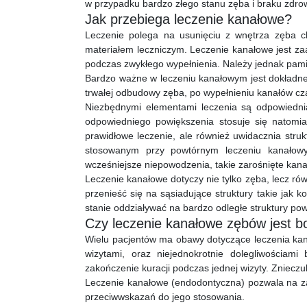
w przypadku bardzo złego stanu zęba i braku zdrowe
Jak przebiega leczenie kanałowe?
Leczenie polega na usunięciu z wnętrza zęba cho
materiałem leczniczym. Leczenie kanałowe jest za
podczas zwykłego wypełnienia. Należy jednak pamię
Bardzo ważne w leczeniu kanałowym jest dokładne
trwałej odbudowy zęba, po wypełnieniu kanałów cz
Niezbędnymi elementami leczenia są odpowiednia
odpowiedniego powiększenia stosuje się natomia
prawidłowe leczenie, ale również uwidacznia stru
stosowanym przy powtórnym leczeniu kanałowy
wcześniejsze niepowodzenia, takie zarośnięte kana
Leczenie kanałowe dotyczy nie tylko zęba, lecz ró
przenieść się na sąsiadujące struktury takie jak 
stanie oddziaływać na bardzo odległe struktury po
Czy leczenie kanałowe zębów jest b
Wielu pacjentów ma obawy dotyczące leczenia kan
wizytami, oraz niejednokrotnie dolegliwościam
zakończenie kuracji podczas jednej wizyty. Znieczu
Leczenie kanałowe (endodontyczna) pozwala na za
przeciwwskazań do jego stosowania.