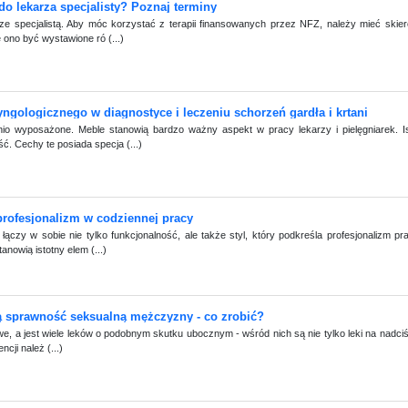
do lekarza specjalisty? Poznaj terminy
e specjalistą. Aby móc korzystać z terapii finansowanych przez NFZ, należy mieć skie
ono być wystawione ró (...)
ryngologicznego w diagnostyce i leczeniu schorzeń gardła i krtani
 wyposażone. Meble stanowią bardzo ważny aspekt w pracy lekarzy i pielęgniarek. Is
ć. Cechy te posiada specja (...)
profesjonalizm w codziennej pracy
czy w sobie nie tylko funkcjonalność, ale także styl, który podkreśla profesjonalizm p
nowią istotny elem (...)
ją sprawność seksualną mężczyzny - co zrobić?
we, a jest wiele leków o podobnym skutku ubocznym - wśród nich są nie tylko leki na nadciśn
cji należ (...)