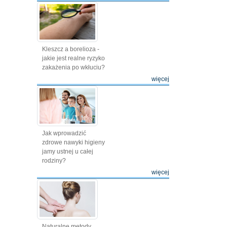
Kleszcz a borelioza -
jakie jest realne ryzyko
zakażenia po wkłuciu?
więcej
Jak wprowadzić
zdrowe nawyki higieny
jamy ustnej u całej
rodziny?
więcej
Naturalne metody