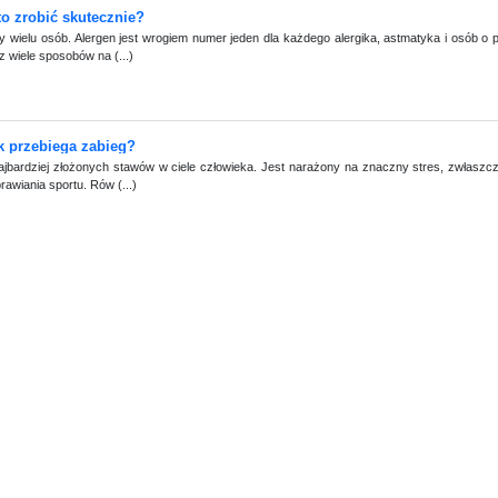
o zrobić skutecznie?
y wielu osób. Alergen jest wrogiem numer jeden dla każdego alergika, astmatyka i osób o
 wiele sposobów na (...)
ak przebiega zabieg?
ajbardziej złożonych stawów w ciele człowieka. Jest narażony na znaczny stres, zwłaszc
awiania sportu. Rów (...)