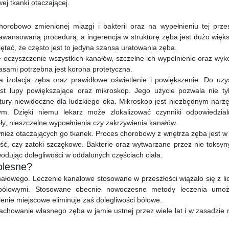
j tkanki otaczającej.
robowo zmienionej miazgi i bakterii oraz na wypełnieniu tej przes
awansowaną procedurą, a ingerencja w strukturę zęba jest dużo więks
tać, że często jest to jedyna szansa uratowania zęba.
 oczyszczenie wszystkich kanałów, szczelne ich wypełnienie oraz wyk
asami potrzebna jest korona protetyczna.
 izolacja zęba oraz prawidłowe oświetlenie i powiększenie. Do uzy
st lupy powiększające oraz mikroskop. Jego użycie pozwala nie ty
ktury niewidoczne dla ludzkiego oka. Mikroskop jest niezbędnym narz
m. Dzięki niemu lekarz może zlokalizować czynniki odpowiedzia
ły, nieszczelne wypoełnienia czy zakrzywienia kanałów.
wnież otaczających go tkanek. Proces chorobowy z wnętrza zęba jest w 
kość, czy zatoki szczękowe. Bakterie oraz wytwarzane przez nie toksyn
wodując dolegliwości w oddalonych częściach ciała.
olesne?
ałowego. Leczenie kanałowe stosowane w przeszłości wiązało się z li
i bólowymi. Stosowane obecnie nowoczesne metody leczenia umożl
lenie miejscowe eliminuje zaś dolegliwości bólowe.
chowanie własnego zęba w jamie ustnej przez wiele lat i w zasadzie 