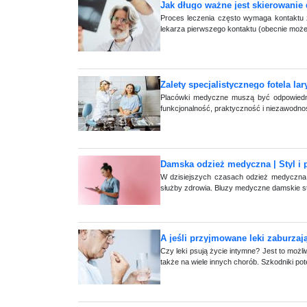
Jak długo ważne jest skierowanie 
Proces leczenia często wymaga kontaktu z
lekarza pierwszego kontaktu (obecnie może 
Zalety specjalistycznego fotela la
Placówki medyczne muszą być odpowiednio
funkcjonalność, praktyczność i niezawodnoś
Damska odzież medyczna | Styl i 
W dzisiejszych czasach odzież medyczna łą
służby zdrowia. Bluzy medyczne damskie sta
A jeśli przyjmowane leki zaburza
Czy leki psują życie intymne? Jest to możli
także na wiele innych chorób. Szkodniki poten