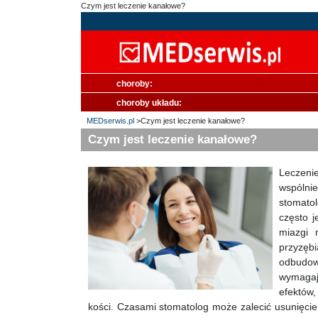
Czym jest leczenie kanałowe?
choroby:
choroby układu:
MEDserwis.pl
>Czym jest leczenie kanałowe?
Czym jest leczenie kanałowe?
Leczeni
wspólni
stomatol
często j
miazgi 
przyzęb
odbudową
wymagaj
efektów,
kości. Czasami stomatolog może zalecić usunięcie