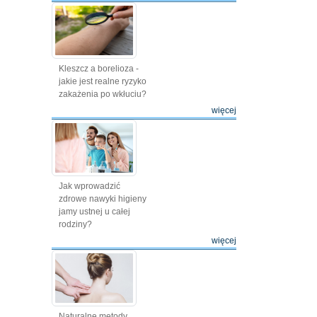
Kleszcz a borelioza -
jakie jest realne ryzyko
zakażenia po wkłuciu?
więcej
Jak wprowadzić
zdrowe nawyki higieny
jamy ustnej u całej
rodziny?
więcej
Naturalne metody