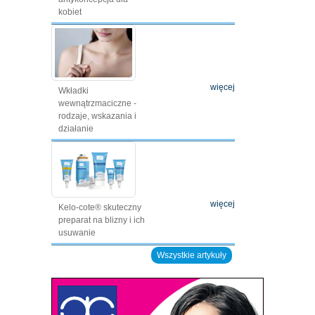
kobiet
więcej
Wkładki
wewnątrzmaciczne -
rodzaje, wskazania i
działanie
więcej
Kelo-cote® skuteczny
preparat na blizny i ich
usuwanie
Wszystkie artykuły