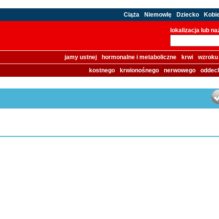
Ciąża
Niemowlę
Dziecko
Kobi
lokalizacja lub n
jamy ustnej
hormonalne i metaboliczne
krwi
wzroku
kostnego
krwionośnego
nerwowego
oddec