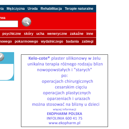
eta
Mężczyzna
Uroda
Rehabilitacja
Terapie naturalne
azwa
psychiczne
skóry
ucha
weneryczne
zakaźne
inne
howego
pokarmowego
wydalniczego
badania
zabiegi