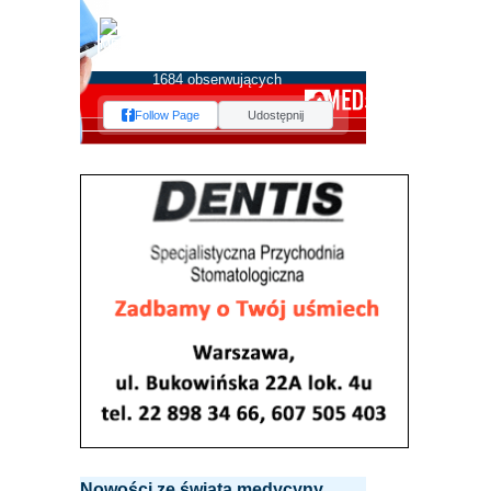
MEDserwis.pl -
Ogólnopolski Portal
Medyczny
1684 obserwujących
Follow Page
Udostępnij
Nowości ze świata medycyny