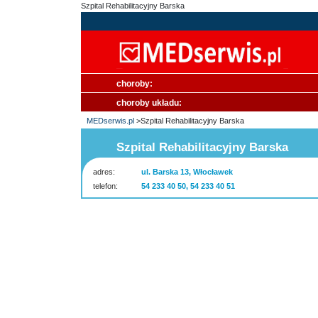
Szpital Rehabilitacyjny Barska
choroby:
choroby układu:
MEDserwis.pl
>Szpital Rehabilitacyjny Barska
Szpital Rehabilitacyjny Barska
adres:
ul. Barska 13, Włocławek
telefon:
54 233 40 50, 54 233 40 51