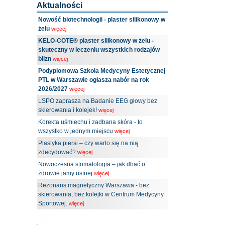
Aktualności
Nowość biotechnologii - plaster silikonowy w
żelu
więcej
KELO-COTE® plaster silikonowy w żelu -
skuteczny w leczeniu wszystkich rodzajów
blizn
więcej
Podyplomowa Szkoła Medycyny Estetycznej
PTL w Warszawie ogłasza nabór na rok
2026/2027
więcej
LSPO zaprasza na Badanie EEG głowy bez
skierowania i kolejek!
więcej
Korekta uśmiechu i zadbana skóra - to
wszystko w jednym miejscu
więcej
Plastyka piersi – czy warto się na nią
zdecydować?
więcej
Nowoczesna stomatologia – jak dbać o
zdrowie jamy ustnej
więcej
Rezonans magnetyczny Warszawa - bez
skierowania, bez kolejki w Centrum Medycyny
Sportowej.
więcej