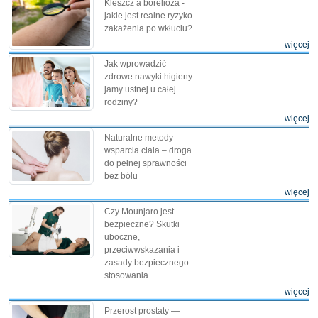
Kleszcz a borelioza -
jakie jest realne ryzyko
zakażenia po wkłuciu?
więcej
Jak wprowadzić
zdrowe nawyki higieny
jamy ustnej u całej
rodziny?
więcej
Naturalne metody
wsparcia ciała – droga
do pełnej sprawności
bez bólu
więcej
Czy Mounjaro jest
bezpieczne? Skutki
uboczne,
przeciwwskazania i
zasady bezpiecznego
stosowania
więcej
Przerost prostaty —