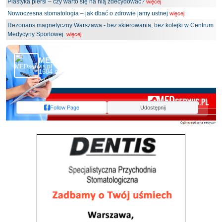
Plastyka piersi – czy warto się na nią zdecydować?
więcej
Nowoczesna stomatologia – jak dbać o zdrowie jamy ustnej
więcej
Rezonans magnetyczny Warszawa - bez skierowania, bez kolejki w Centrum
Medycyny Sportowej.
więcej
MEDserwis.pl - Ogólnopolski Portal Medyczny
1684 obserwujących
Follow Page
Udostępnij