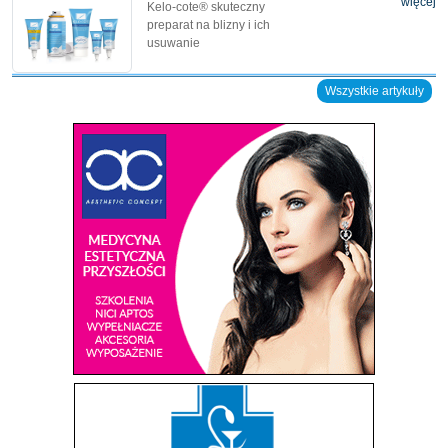
więcej
Kelo-cote® skuteczny
preparat na blizny i ich
usuwanie
Wszystkie artykuły