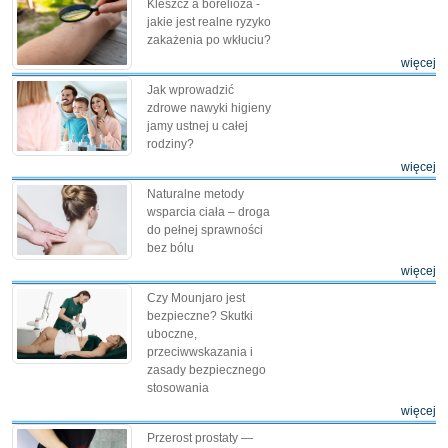
Kleszcz a borelioza -
jakie jest realne ryzyko
zakażenia po wkłuciu?
więcej
Jak wprowadzić
zdrowe nawyki higieny
jamy ustnej u całej
rodziny?
więcej
Naturalne metody
wsparcia ciała – droga
do pełnej sprawności
bez bólu
więcej
Czy Mounjaro jest
bezpieczne? Skutki
uboczne,
przeciwwskazania i
zasady bezpiecznego
stosowania
więcej
Przerost prostaty —