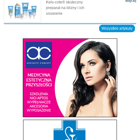
więcej
Kelo-cote® skuteczny
preparat na blizny i ich
usuwanie
Wszystkie artykuły