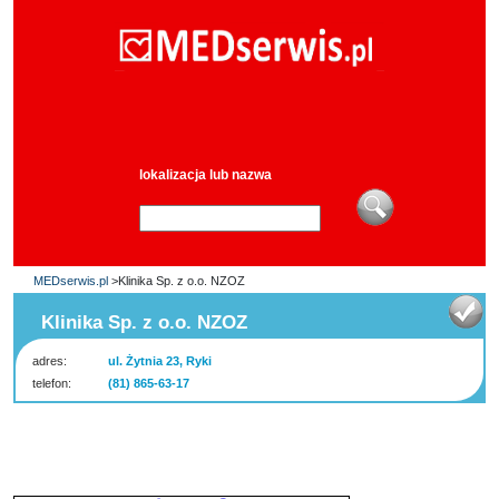
lokalizacja lub nazwa
MEDserwis.pl
>Klinika Sp. z o.o. NZOZ
Klinika Sp. z o.o. NZOZ
adres:
ul. Żytnia 23, Ryki
telefon:
(81) 865-63-17