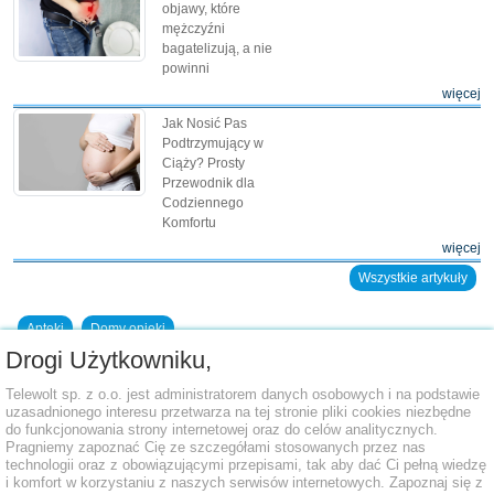
objawy, które
mężczyźni
bagatelizują, a nie
powinni
więcej
Jak Nosić Pas
Podtrzymujący w
Ciąży? Prosty
Przewodnik dla
Codziennego
Komfortu
więcej
Wszystkie artykuły
Apteki
Domy opieki
Drogi Użytkowniku,
Dodaj placówkę do bazy
Telewolt sp. z o.o. jest administratorem danych osobowych i na podstawie
uzasadnionego interesu przetwarza na tej stronie pliki cookies niezbędne
do funkcjonowania strony internetowej oraz do celów analitycznych.
Pragniemy zapoznać Cię ze szczegółami stosowanych przez nas
technologii oraz z obowiązującymi przepisami, tak aby dać Ci pełną wiedzę
i komfort w korzystaniu z naszych serwisów internetowych. Zapoznaj się z