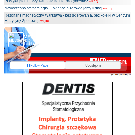
Plastyka piersi – czy warto się na nią zdecydować?
więcej
Nowoczesna stomatologia – jak dbać o zdrowie jamy ustnej
więcej
Rezonans magnetyczny Warszawa - bez skierowania, bez kolejki w Centrum
Medycyny Sportowej.
więcej
MEDserwis.pl - Ogólnopolski Portal Medyczny
1684 obserwujących
Follow Page
Udostępnij