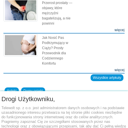
Przerost prostaty —
objawy, które
mężczyźni
bagatelizują, a nie
powinni
więcej
Jak Nosić Pas
Podtrzymujący w
Ciąży? Prosty
Przewodnik dla
Codziennego
Komfortu
więcej
Wszystkie artykuły
Apteki
Domy opieki
Drogi Użytkowniku,
Dodaj placówkę do bazy
Telewolt sp. z o.o. jest administratorem danych osobowych i na podstawie
uzasadnionego interesu przetwarza na tej stronie pliki cookies niezbędne
do funkcjonowania strony internetowej oraz do celów analitycznych.
Pragniemy zapoznać Cię ze szczegółami stosowanych przez nas
technologii oraz z obowiązującymi przepisami, tak aby dać Ci pełną wiedzę