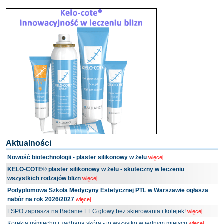
Aktualności
Nowość biotechnologii - plaster silikonowy w żelu
więcej
KELO-COTE® plaster silikonowy w żelu - skuteczny w leczeniu
wszystkich rodzajów blizn
więcej
Podyplomowa Szkoła Medycyny Estetycznej PTL w Warszawie ogłasza
nabór na rok 2026/2027
więcej
LSPO zaprasza na Badanie EEG głowy bez skierowania i kolejek!
więcej
Korekta uśmiechu i zadbana skóra - to wszystko w jednym miejscu
więcej