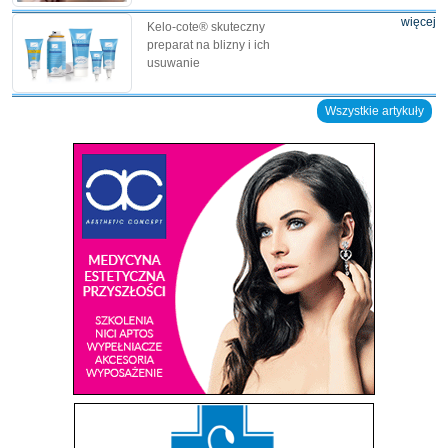
więcej
Kelo-cote® skuteczny
preparat na blizny i ich
usuwanie
Wszystkie artykuły