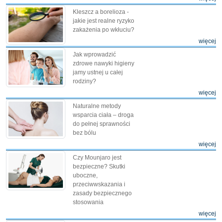
Kleszcz a borelioza -
jakie jest realne ryzyko
zakażenia po wkłuciu?
więcej
Jak wprowadzić
zdrowe nawyki higieny
jamy ustnej u całej
rodziny?
więcej
Naturalne metody
wsparcia ciała – droga
do pełnej sprawności
bez bólu
więcej
Czy Mounjaro jest
bezpieczne? Skutki
uboczne,
przeciwwskazania i
zasady bezpiecznego
stosowania
więcej