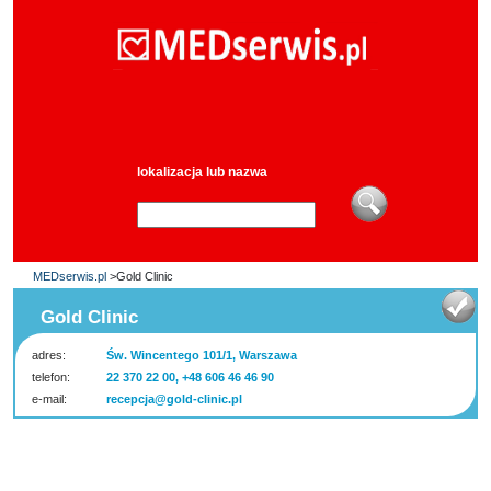
lokalizacja lub nazwa
MEDserwis.pl
>Gold Clinic
Gold Clinic
adres:
Św. Wincentego 101/1, Warszawa
telefon:
22 370 22 00, +48 606 46 46 90
e-mail:
recepcja@gold-clinic.pl