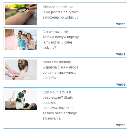
Kleszcz a borelioza -
jakie jest realne ryzyko
zakażenia po wkłuciu?
więcej
Jak wprowadzić
zdrowe nawyki higieny
jamy ustnej u całej
rodziny?
więcej
Naturalne metody
wsparcia ciała – droga
do pełnej sprawności
bez bólu
więcej
Czy Mounjaro jest
bezpieczne? Skutki
uboczne,
przeciwwskazania i
zasady bezpiecznego
stosowania
więcej