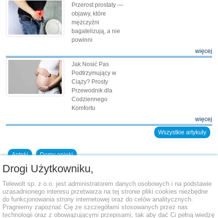
Przerost prostaty —
objawy, które
mężczyźni
bagatelizują, a nie
powinni
więcej
Jak Nosić Pas
Podtrzymujący w
Ciąży? Prosty
Przewodnik dla
Codziennego
Komfortu
więcej
Wszystkie artykuły
Apteki
Domy opieki
Drogi Użytkowniku,
Dodaj placówkę do bazy
Telewolt sp. z o.o. jest administratorem danych osobowych i na podstawie
uzasadnionego interesu przetwarza na tej stronie pliki cookies niezbędne
do funkcjonowania strony internetowej oraz do celów analitycznych.
Pragniemy zapoznać Cię ze szczegółami stosowanych przez nas
technologii oraz z obowiązującymi przepisami, tak aby dać Ci pełną wiedzę