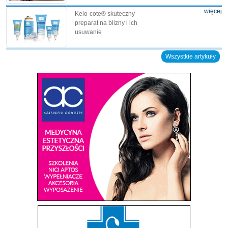
więcej
Kelo-cote® skuteczny
preparat na blizny i ich
usuwanie
Wszystkie artykuły