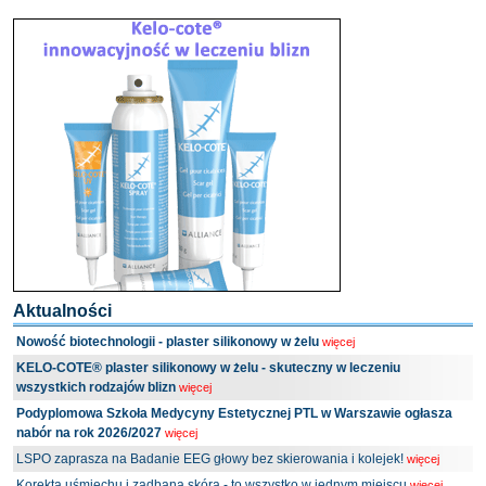
Aktualności
Nowość biotechnologii - plaster silikonowy w żelu
więcej
KELO-COTE® plaster silikonowy w żelu - skuteczny w leczeniu
wszystkich rodzajów blizn
więcej
Podyplomowa Szkoła Medycyny Estetycznej PTL w Warszawie ogłasza
nabór na rok 2026/2027
więcej
LSPO zaprasza na Badanie EEG głowy bez skierowania i kolejek!
więcej
Korekta uśmiechu i zadbana skóra - to wszystko w jednym miejscu
więcej