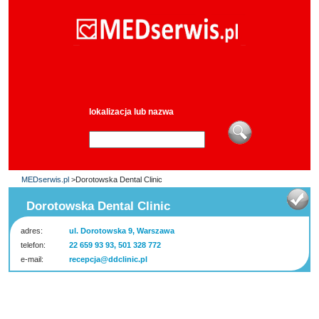
lokalizacja lub nazwa
MEDserwis.pl
>Dorotowska Dental Clinic
Dorotowska Dental Clinic
adres:
ul. Dorotowska 9, Warszawa
telefon:
22 659 93 93, 501 328 772
e-mail:
recepcja@ddclinic.pl