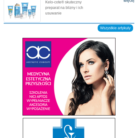
więcej
Kelo-cote® skuteczny
preparat na blizny i ich
usuwanie
Wszystkie artykuły