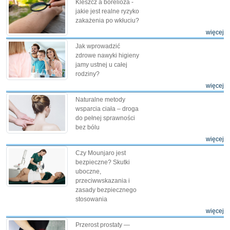
Kleszcz a borelioza -
jakie jest realne ryzyko
zakażenia po wkłuciu?
więcej
Jak wprowadzić
zdrowe nawyki higieny
jamy ustnej u całej
rodziny?
więcej
Naturalne metody
wsparcia ciała – droga
do pełnej sprawności
bez bólu
więcej
Czy Mounjaro jest
bezpieczne? Skutki
uboczne,
przeciwwskazania i
zasady bezpiecznego
stosowania
więcej
Przerost prostaty —