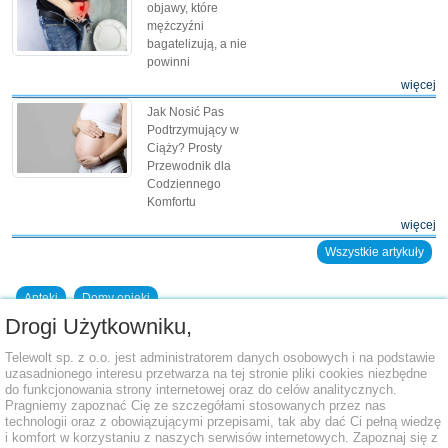
objawy, które
mężczyźni
bagatelizują, a nie
powinni
więcej
Jak Nosić Pas
Podtrzymujący w
Ciąży? Prosty
Przewodnik dla
Codziennego
Komfortu
więcej
Wszystkie artykuły
Apteki
Domy opieki
Drogi Użytkowniku,
Dodaj placówkę do bazy
Telewolt sp. z o.o. jest administratorem danych osobowych i na podstawie
uzasadnionego interesu przetwarza na tej stronie pliki cookies niezbędne
do funkcjonowania strony internetowej oraz do celów analitycznych.
Pragniemy zapoznać Cię ze szczegółami stosowanych przez nas
technologii oraz z obowiązującymi przepisami, tak aby dać Ci pełną wiedzę
i komfort w korzystaniu z naszych serwisów internetowych. Zapoznaj się z