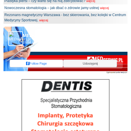
Plastyka piersi – czy warto się na nią zdecydować?
więcej
Nowoczesna stomatologia – jak dbać o zdrowie jamy ustnej
więcej
Rezonans magnetyczny Warszawa - bez skierowania, bez kolejki w Centrum
Medycyny Sportowej.
więcej
MEDserwis.pl - Ogólnopolski Portal Medyczny
1684 obserwujących
Follow Page
Udostępnij