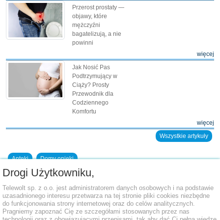
Przerost prostaty —
objawy, które
mężczyźni
bagatelizują, a nie
powinni
więcej
Jak Nosić Pas
Podtrzymujący w
Ciąży? Prosty
Przewodnik dla
Codziennego
Komfortu
więcej
Wszystkie artykuły
Apteki
Domy opieki
Drogi Użytkowniku,
Dodaj placówkę do bazy
Telewolt sp. z o.o. jest administratorem danych osobowych i na podstawie
uzasadnionego interesu przetwarza na tej stronie pliki cookies niezbędne
do funkcjonowania strony internetowej oraz do celów analitycznych.
Pragniemy zapoznać Cię ze szczegółami stosowanych przez nas
technologii oraz z obowiązującymi przepisami, tak aby dać Ci pełną wiedzę