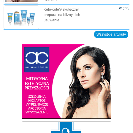
działanie
więcej
Kelo-cote® skuteczny
preparat na blizny i ich
usuwanie
Wszystkie artykuły