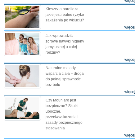
więcej
Kleszcz a borelioza -
jakie jest realne ryzyko
zakażenia po wkłuciu?
więcej
Jak wprowadzić
zdrowe nawyki higieny
jamy ustnej u całej
rodziny?
więcej
Naturalne metody
wsparcia ciała – droga
do pełnej sprawności
bez bólu
więcej
Czy Mounjaro jest
bezpieczne? Skutki
uboczne,
przeciwwskazania i
zasady bezpiecznego
stosowania
więcej