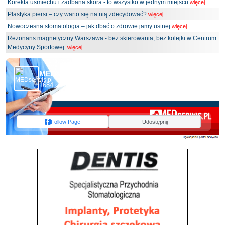
Korekta uśmiechu i zadbana skóra - to wszystko w jednym miejscu
więcej
Plastyka piersi – czy warto się na nią zdecydować?
więcej
Nowoczesna stomatologia – jak dbać o zdrowie jamy ustnej
więcej
Rezonans magnetyczny Warszawa - bez skierowania, bez kolejki w Centrum
Medycyny Sportowej.
więcej
MEDserwis.pl - Ogólnopolski Portal Medyczny
1684 obserwujących
Follow Page
Udostępnij