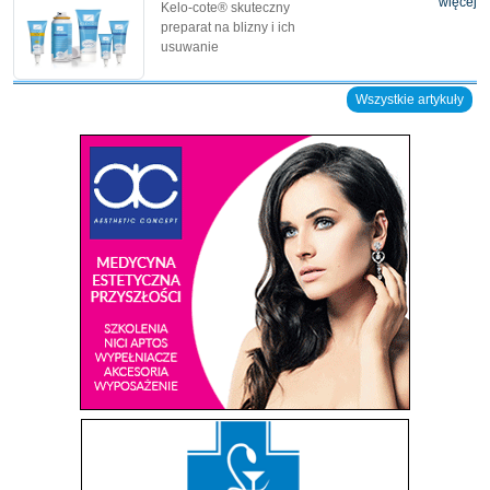
więcej
Kelo-cote® skuteczny
preparat na blizny i ich
usuwanie
Wszystkie artykuły