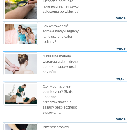
Kleszcz a borelioza -
jakie jest realne ryzyko
zakażenia po wkłuciu?
więcej
Jak wprowadzić
zdrowe nawyki higieny
jamy ustnej u całej
rodziny?
więcej
Naturalne metody
wsparcia ciała – droga
do pełnej sprawności
bez bólu
więcej
Czy Mounjaro jest
bezpieczne? Skutki
uboczne,
przeciwwskazania i
zasady bezpiecznego
stosowania
więcej
Przerost prostaty —