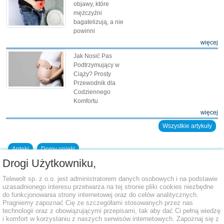
objawy, które
mężczyźni
bagatelizują, a nie
powinni
więcej
Jak Nosić Pas
Podtrzymujący w
Ciąży? Prosty
Przewodnik dla
Codziennego
Komfortu
więcej
Wszystkie artykuły
Apteki
Domy opieki
Drogi Użytkowniku,
Dodaj placówkę do bazy
Telewolt sp. z o.o. jest administratorem danych osobowych i na podstawie
uzasadnionego interesu przetwarza na tej stronie pliki cookies niezbędne
do funkcjonowania strony internetowej oraz do celów analitycznych.
Pragniemy zapoznać Cię ze szczegółami stosowanych przez nas
technologii oraz z obowiązującymi przepisami, tak aby dać Ci pełną wiedzę
i komfort w korzystaniu z naszych serwisów internetowych. Zapoznaj się z