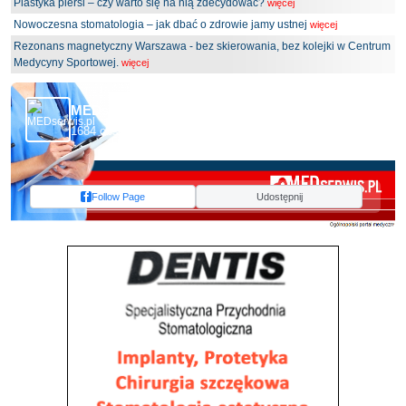
Plastyka piersi – czy warto się na nią zdecydować?
więcej
Nowoczesna stomatologia – jak dbać o zdrowie jamy ustnej
więcej
Rezonans magnetyczny Warszawa - bez skierowania, bez kolejki w Centrum
Medycyny Sportowej.
więcej
MEDserwis.pl - Ogólnopolski Portal Medyczny
1684 obserwujących
Follow Page
Udostępnij