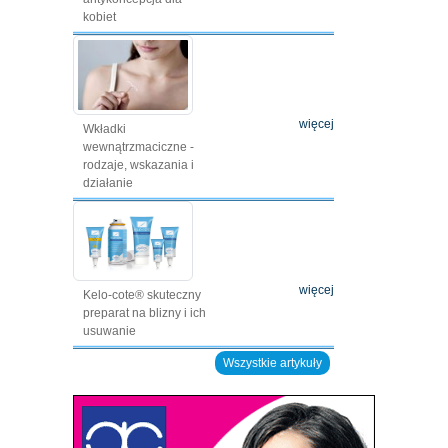
kobiet
więcej
Wkładki
wewnątrzmaciczne -
rodzaje, wskazania i
działanie
więcej
Kelo-cote® skuteczny
preparat na blizny i ich
usuwanie
Wszystkie artykuły