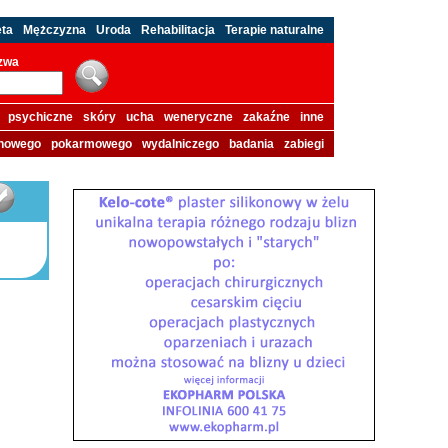
eta
Mężczyzna
Uroda
Rehabilitacja
Terapie naturalne
azwa
psychiczne
skóry
ucha
weneryczne
zakaźne
inne
howego
pokarmowego
wydalniczego
badania
zabiegi