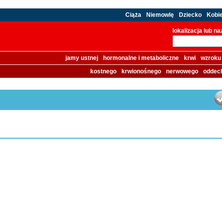
Ciąża
Niemowlę
Dziecko
Kobi
lokalizacja lub n
jamy ustnej
hormonalne i metaboliczne
krwi
wzroku
kostnego
krwionośnego
nerwowego
oddec