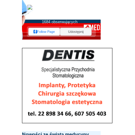
MEDserwis.pl -
Ogólnopolski Portal
Medyczny
1684 obserwujących
Follow Page
Udostępnij
Nowości ze świata medycyny