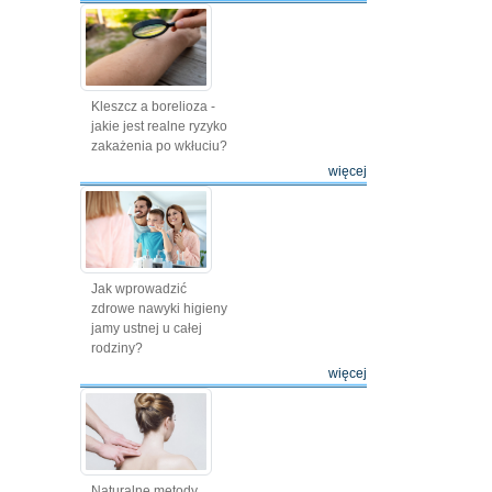
Kleszcz a borelioza -
jakie jest realne ryzyko
zakażenia po wkłuciu?
więcej
Jak wprowadzić
zdrowe nawyki higieny
jamy ustnej u całej
rodziny?
więcej
Naturalne metody