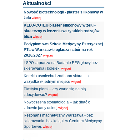
Aktualności
Nowość biotechnologii - plaster silikonowy w
żelu
więcej
KELO-COTE® plaster silikonowy w żelu -
skuteczny w leczeniu wszystkich rodzajów
blizn
więcej
Podyplomowa Szkoła Medycyny Estetycznej
PTL w Warszawie ogłasza nabór na rok
2026/2027
więcej
LSPO zaprasza na Badanie EEG głowy bez
skierowania i kolejek!
więcej
Korekta uśmiechu i zadbana skóra - to
wszystko w jednym miejscu
więcej
Plastyka piersi – czy warto się na nią
zdecydować?
więcej
Nowoczesna stomatologia – jak dbać o
zdrowie jamy ustnej
więcej
Rezonans magnetyczny Warszawa - bez
skierowania, bez kolejki w Centrum Medycyny
Sportowej.
więcej