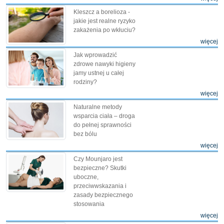
Kleszcz a borelioza -
jakie jest realne ryzyko
zakażenia po wkłuciu?
więcej
Jak wprowadzić
zdrowe nawyki higieny
jamy ustnej u całej
rodziny?
więcej
Naturalne metody
wsparcia ciała – droga
do pełnej sprawności
bez bólu
więcej
Czy Mounjaro jest
bezpieczne? Skutki
uboczne,
przeciwwskazania i
zasady bezpiecznego
stosowania
więcej