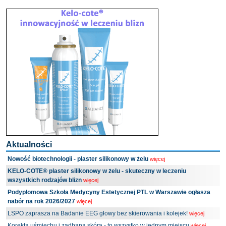
Aktualności
Nowość biotechnologii - plaster silikonowy w żelu
więcej
KELO-COTE® plaster silikonowy w żelu - skuteczny w leczeniu
wszystkich rodzajów blizn
więcej
Podyplomowa Szkoła Medycyny Estetycznej PTL w Warszawie ogłasza
nabór na rok 2026/2027
więcej
LSPO zaprasza na Badanie EEG głowy bez skierowania i kolejek!
więcej
Korekta uśmiechu i zadbana skóra - to wszystko w jednym miejscu
więcej