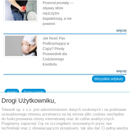
Przerost prostaty —
objawy, które
mężczyźni
bagatelizują, a nie
powinni
więcej
Jak Nosić Pas
Podtrzymujący w
Ciąży? Prosty
Przewodnik dla
Codziennego
Komfortu
więcej
Wszystkie artykuły
Apteki
Domy opieki
Drogi Użytkowniku,
Dodaj placówkę do bazy
Telewolt sp. z o.o. jest administratorem danych osobowych i na podstawie
uzasadnionego interesu przetwarza na tej stronie pliki cookies niezbędne
do funkcjonowania strony internetowej oraz do celów analitycznych.
Pragniemy zapoznać Cię ze szczegółami stosowanych przez nas
technologii oraz z obowiązującymi przepisami, tak aby dać Ci pełną wiedzę