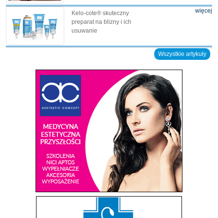
więcej
Kelo-cote® skuteczny
preparat na blizny i ich
usuwanie
Wszystkie artykuły