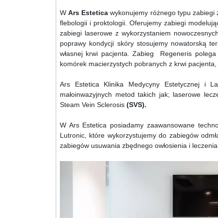
W
Ars Estetica
wykonujemy różnego typu zabiegi z z
flebologii i proktologii. Oferujemy zabiegi modelu
zabiegi laserowe z wykorzystaniem nowoczesnych 
poprawy kondycji skóry stosujemy nowatorską ter
własnej krwi pacjenta. Zabieg Regeneris polega 
komórek macierzystych pobranych z krwi pacjenta, 
Ars Estetica Klinika Medycyny Estetycznej i La
małoinwazyjnych metod takich jak; laserowe lec
Steam Vein Sclerosis
(SVS).
W Ars Estetica posiadamy zaawansowane technolo
Lutronic, które wykorzystujemy do zabiegów odmład
zabiegów usuwania zbędnego owłosienia i leczenia 