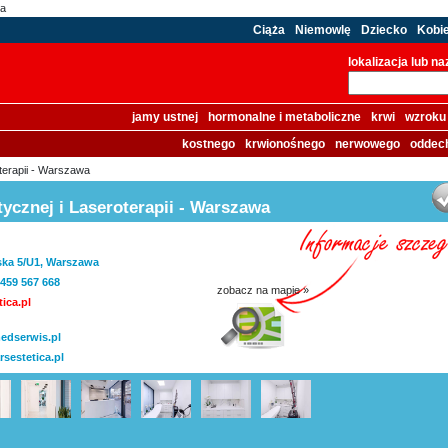
wa
Ciąża
Niemowlę
Dziecko
Kobi
lokalizacja lub n
jamy ustnej
hormonalne i metaboliczne
krwi
wzroku
kostnego
krwionośnego
nerwowego
oddec
terapii - Warszawa
tycznej i Laseroterapii - Warszawa
ska 5/U1, Warszawa
 459 567 668
zobacz na mapie »
ica.pl
medserwis.pl
sestetica.pl