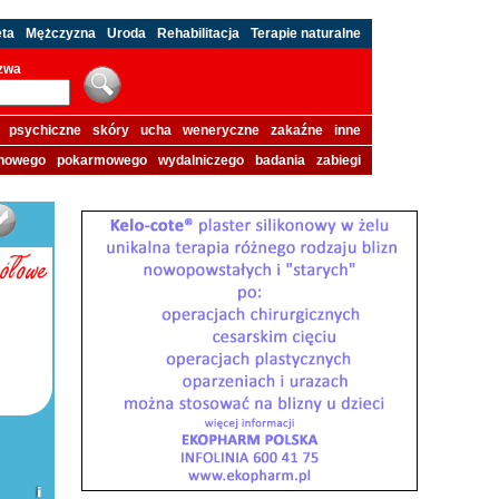
eta
Mężczyzna
Uroda
Rehabilitacja
Terapie naturalne
azwa
psychiczne
skóry
ucha
weneryczne
zakaźne
inne
howego
pokarmowego
wydalniczego
badania
zabiegi