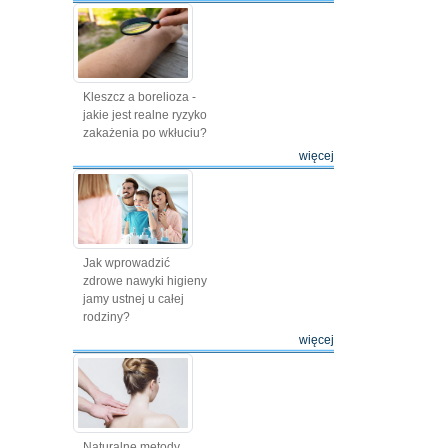
Kleszcz a borelioza -
jakie jest realne ryzyko
zakażenia po wkłuciu?
więcej
Jak wprowadzić
zdrowe nawyki higieny
jamy ustnej u całej
rodziny?
więcej
Naturalne metody