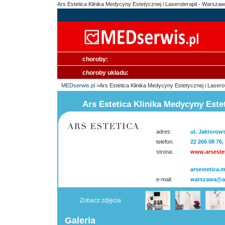
Ars Estetica Klinika Medycyny Estetycznej i Laseroterapii - Warsza
choroby:
choroby układu:
MEDserwis.pl
>Ars Estetica Klinika Medycyny Estetycznej i Lasero
Ars Estetica Klinika Medycyny Este
adres:
ul. Jaktorow
telefon:
22 266 08 76,
strona:
www.arsestet
arsestetica.
e-mail:
warszawa@ar
Zobacz zdjęcia
Galeria