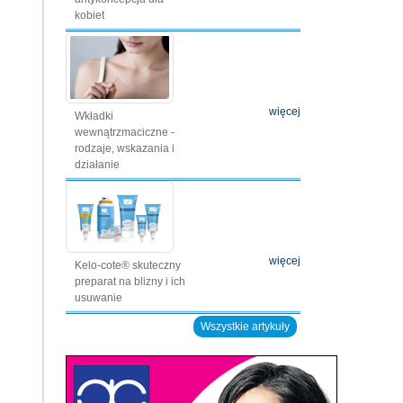
kobiet
więcej
Wkładki
wewnątrzmaciczne -
rodzaje, wskazania i
działanie
więcej
Kelo-cote® skuteczny
preparat na blizny i ich
usuwanie
Wszystkie artykuły