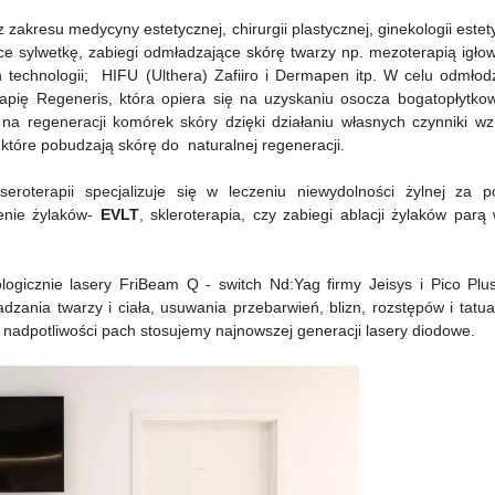
akresu medycyny estetycznej, chirurgii plastycznej, ginekologii estet
jące sylwetkę, zabiegi odmładzające skórę twarzy np. mezoterapią igło
technologii; HIFU (Ulthera) Zafiiro i Dermapen itp. W celu odmłodz
apię Regeneris, która opiera się na uzyskaniu osocza bogatopłytko
na regeneracji komórek skóry dzięki działaniu własnych czynniki wzr
które pobudzają skórę do naturalnej regeneracji.
seroterapii specjalizuje się w leczeniu niewydolności żylnej za 
zenie żylaków-
EVLT
, skleroterapia, czy zabiegi ablacji żylaków par
gicznie lasery FriBeam Q - switch Nd:Yag firmy Jeisys i Pico Plus
zania twarzy i ciała, usuwania przebarwień, blizn, rozstępów i tatu
nadpotliwości pach stosujemy najnowszej generacji lasery diodowe.