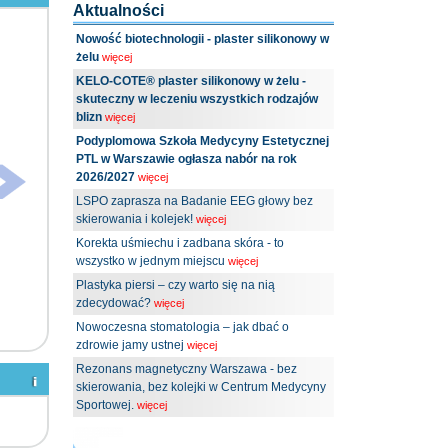
Aktualności
Nowość biotechnologii - plaster silikonowy w
żelu
więcej
KELO-COTE® plaster silikonowy w żelu -
skuteczny w leczeniu wszystkich rodzajów
blizn
więcej
Podyplomowa Szkoła Medycyny Estetycznej
PTL w Warszawie ogłasza nabór na rok
2026/2027
więcej
LSPO zaprasza na Badanie EEG głowy bez
skierowania i kolejek!
więcej
Korekta uśmiechu i zadbana skóra - to
wszystko w jednym miejscu
więcej
Plastyka piersi – czy warto się na nią
zdecydować?
więcej
Nowoczesna stomatologia – jak dbać o
zdrowie jamy ustnej
więcej
Rezonans magnetyczny Warszawa - bez
skierowania, bez kolejki w Centrum Medycyny
Sportowej.
więcej