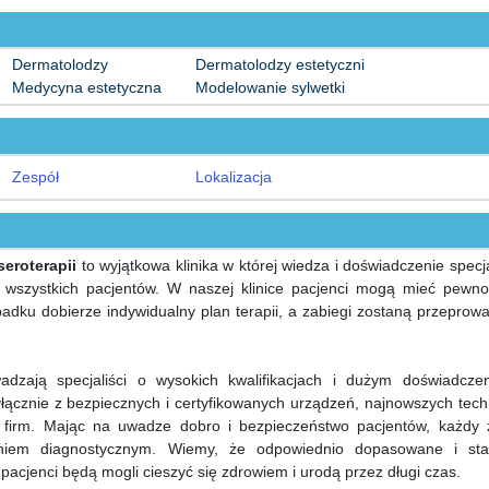
Dermatolodzy
Dermatolodzy estetyczni
Medycyna estetyczna
Modelowanie sylwetki
Zespół
Lokalizacja
seroterapii
to wyjątkowa klinika w której wiedza i doświadczenie specj
wszystkich pacjentów. W naszej klinice pacjenci mogą mieć pewno
ku dobierze indywidualny plan terapii, a zabiegi zostaną przeprow
adzają specjaliści o wysokich kwalifikacjach i dużym doświadcze
ącznie z bezpiecznych i certyfikowanych urządzeń, najnowszych techn
 firm. Mając na uwadze dobro i bezpieczeństwo pacjentów, każdy 
iem diagnostycznym. Wiemy, że odpowiednio dopasowane i sta
pacjenci będą mogli cieszyć się zdrowiem i urodą przez długi czas.