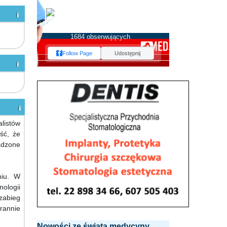
MEDserwis.pl -
Ogólnopolski Portal
Medyczny
1684 obserwujących
Follow Page
Udostępnij
alistów
ść, że
adzone
niu. W
ologii
zabieg
rannie
Nowości ze świata medycyny