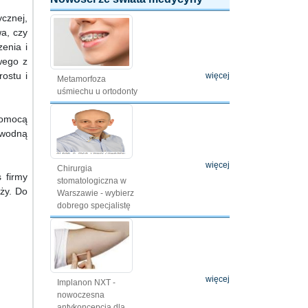
ycznej,
wa, czy
enia i
wego z
ostu i
więcej
Metamorfoza
uśmiechu u ortodonty
pomocą
ą wodną
więcej
Chirurgia
 firmy
stomatologiczna w
aży. Do
Warszawie - wybierz
dobrego specjalistę
więcej
Implanon NXT -
nowoczesna
antykoncepcja dla