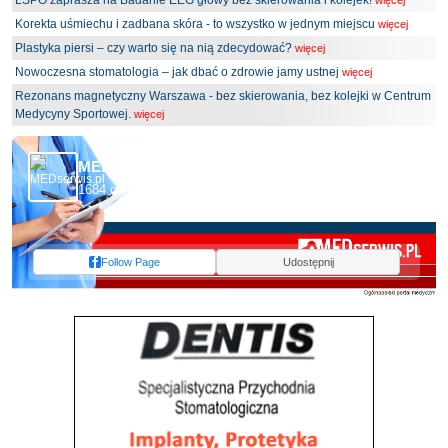
LSPO zaprasza na Badanie EEG głowy bez skierowania i kolejek!
więcej
Korekta uśmiechu i zadbana skóra - to wszystko w jednym miejscu
więcej
Plastyka piersi – czy warto się na nią zdecydować?
więcej
Nowoczesna stomatologia – jak dbać o zdrowie jamy ustnej
więcej
Rezonans magnetyczny Warszawa - bez skierowania, bez kolejki w Centrum
Medycyny Sportowej.
więcej
MEDserwis.pl - Ogólnopolski Portal Medyczny
1684 obserwujących
Follow Page
Udostępnij