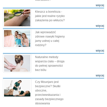
więcej
Kleszcz a borelioza -
jakie jest realne ryzyko
zakażenia po wkłuciu?
więcej
Jak wprowadzić
zdrowe nawyki higieny
jamy ustnej u całej
rodziny?
więcej
Naturalne metody
wsparcia ciała – droga
do pełnej sprawności
bez bólu
więcej
Czy Mounjaro jest
bezpieczne? Skutki
uboczne,
przeciwwskazania i
zasady bezpiecznego
stosowania