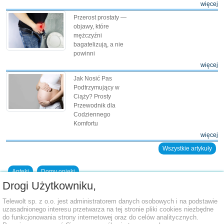
więcej
Przerost prostaty —
objawy, które
mężczyźni
bagatelizują, a nie
powinni
więcej
Jak Nosić Pas
Podtrzymujący w
Ciąży? Prosty
Przewodnik dla
Codziennego
Komfortu
więcej
Wszystkie artykuły
Apteki
Domy opieki
Drogi Użytkowniku,
Dodaj placówkę do bazy
Telewolt sp. z o.o. jest administratorem danych osobowych i na podstawie
uzasadnionego interesu przetwarza na tej stronie pliki cookies niezbędne
do funkcjonowania strony internetowej oraz do celów analitycznych.