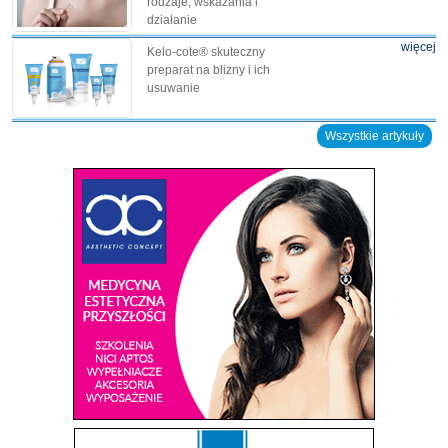
rodzaje, wskazania i
działanie
więcej
Kelo-cote® skuteczny
preparat na blizny i ich
usuwanie
Wszystkie artykuły