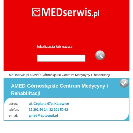
lokalizacja lub nazwa
MEDserwis.pl
>AMED Górnośląskie Centrum Medycyny i Rehabilitacji
AMED Górnośląskie Centrum Medycyny i
Rehabilitacji
adres:
ul. Ceglana 67c, Katowice
telefon:
32 201 50 14, 32 201 50 62
e-mail:
amed@autograf.pl