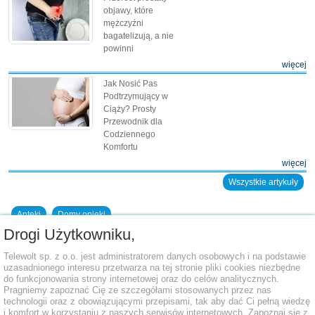
objawy, które
mężczyźni
bagatelizują, a nie
powinni
więcej
Jak Nosić Pas
Podtrzymujący w
Ciąży? Prosty
Przewodnik dla
Codziennego
Komfortu
więcej
Wszystkie artykuły
Apteki
Domy opieki
Drogi Użytkowniku,
Dodaj placówkę do bazy
Telewolt sp. z o.o. jest administratorem danych osobowych i na podstawie
uzasadnionego interesu przetwarza na tej stronie pliki cookies niezbędne
do funkcjonowania strony internetowej oraz do celów analitycznych.
Pragniemy zapoznać Cię ze szczegółami stosowanych przez nas
technologii oraz z obowiązującymi przepisami, tak aby dać Ci pełną wiedzę
i komfort w korzystaniu z naszych serwisów internetowych. Zapoznaj się z