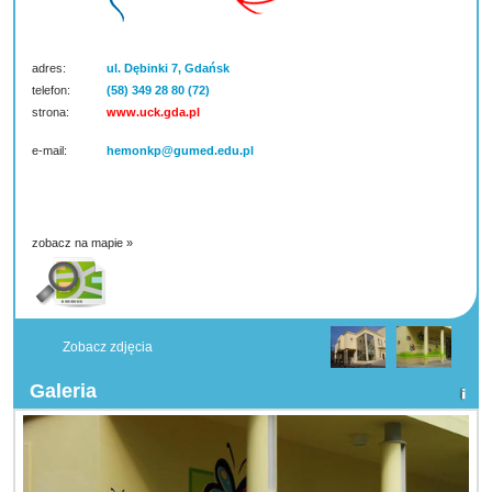
adres:
ul. Dębinki 7, Gdańsk
telefon:
(58) 349 28 80 (72)
strona:
www.uck.gda.pl
e-mail:
hemonkp@gumed.edu.pl
zobacz na mapie »
Zobacz zdjęcia
Galeria