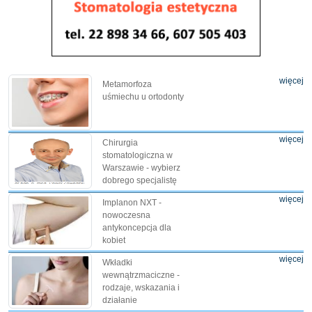
więcej
Metamorfoza
uśmiechu u ortodonty
więcej
Chirurgia
stomatologiczna w
Warszawie - wybierz
dobrego specjalistę
więcej
Implanon NXT -
nowoczesna
antykoncepcja dla
kobiet
więcej
Wkładki
wewnątrzmaciczne -
rodzaje, wskazania i
działanie