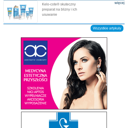
więcej
Kelo-cote® skuteczny
preparat na blizny i ich
usuwanie
Wszystkie artykuły