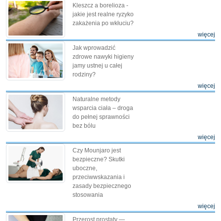
Kleszcz a borelioza -
jakie jest realne ryzyko
zakażenia po wkłuciu?
więcej
Jak wprowadzić
zdrowe nawyki higieny
jamy ustnej u całej
rodziny?
więcej
Naturalne metody
wsparcia ciała – droga
do pełnej sprawności
bez bólu
więcej
Czy Mounjaro jest
bezpieczne? Skutki
uboczne,
przeciwwskazania i
zasady bezpiecznego
stosowania
więcej
Przerost prostaty —