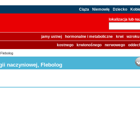
Ciąża
Niemowlę
Dziecko
Kobi
lokalizacja lub n
jamy ustnej
hormonalne i metaboliczne
krwi
wzroku
kostnego
krwionośnego
nerwowego
oddec
 Flebolog
rgii naczyniowej, Flebolog