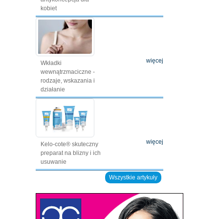
kobiet
więcej
Wkładki
wewnątrzmaciczne -
rodzaje, wskazania i
działanie
więcej
Kelo-cote® skuteczny
preparat na blizny i ich
usuwanie
Wszystkie artykuły