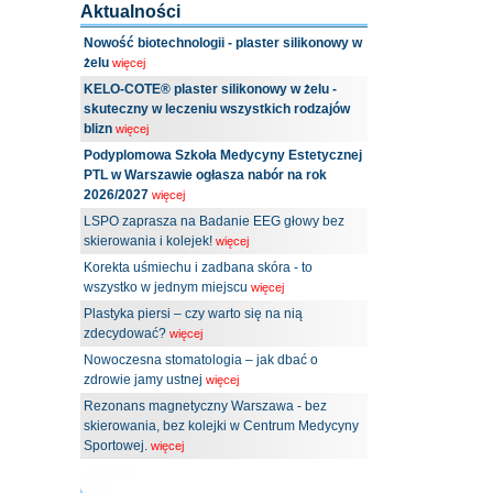
Aktualności
Nowość biotechnologii - plaster silikonowy w
żelu
więcej
KELO-COTE® plaster silikonowy w żelu -
skuteczny w leczeniu wszystkich rodzajów
blizn
więcej
Podyplomowa Szkoła Medycyny Estetycznej
PTL w Warszawie ogłasza nabór na rok
2026/2027
więcej
LSPO zaprasza na Badanie EEG głowy bez
skierowania i kolejek!
więcej
Korekta uśmiechu i zadbana skóra - to
wszystko w jednym miejscu
więcej
Plastyka piersi – czy warto się na nią
zdecydować?
więcej
Nowoczesna stomatologia – jak dbać o
zdrowie jamy ustnej
więcej
Rezonans magnetyczny Warszawa - bez
skierowania, bez kolejki w Centrum Medycyny
Sportowej.
więcej