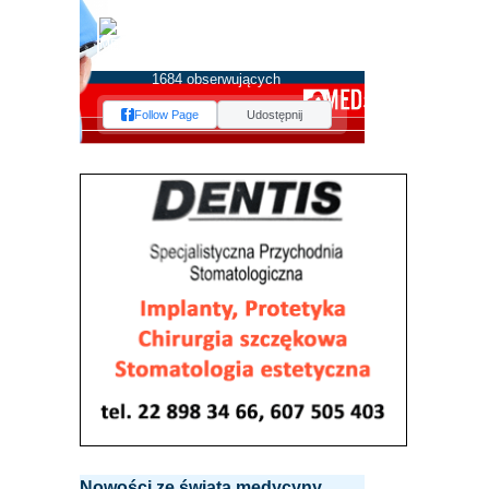
MEDserwis.pl -
Ogólnopolski Portal
Medyczny
1684 obserwujących
Follow Page
Udostępnij
Nowości ze świata medycyny